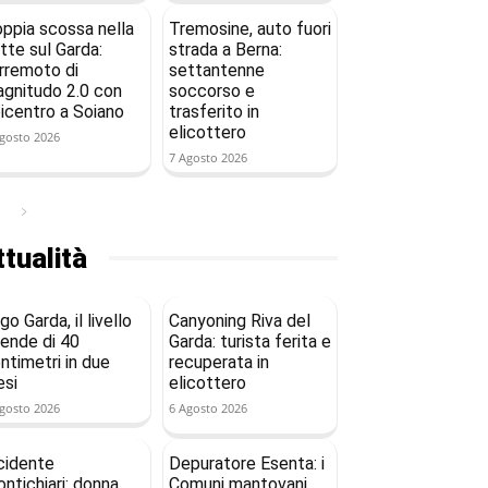
ppia scossa nella
Tremosine, auto fuori
tte sul Garda:
strada a Berna:
rremoto di
settantenne
gnitudo 2.0 con
soccorso e
icentro a Soiano
trasferito in
elicottero
gosto 2026
7 Agosto 2026
tualità
go Garda, il livello
Canyoning Riva del
ende di 40
Garda: turista ferita e
ntimetri in due
recuperata in
si
elicottero
gosto 2026
6 Agosto 2026
cidente
Depuratore Esenta: i
ntichiari: donna
Comuni mantovani