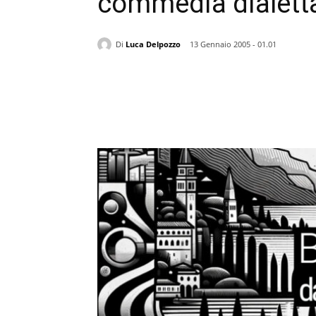
commedia dialett
Di
Luca Delpozzo
13 Gennaio 2005 - 01.01