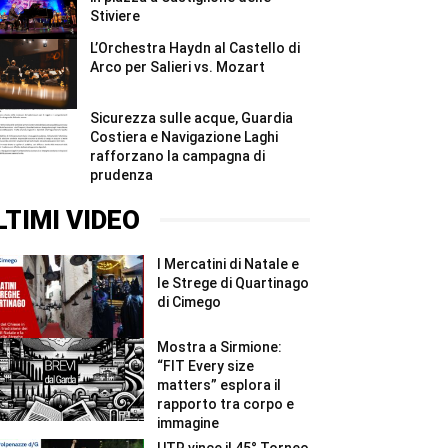
Stiviere
L’Orchestra Haydn al Castello di
Arco per Salieri vs. Mozart
Sicurezza sulle acque, Guardia
Costiera e Navigazione Laghi
rafforzano la campagna di
prudenza
LTIMI VIDEO
I Mercatini di Natale e
le Strege di Quartinago
di Cimego
Mostra a Sirmione:
“FIT Every size
matters” esplora il
rapporto tra corpo e
immagine
UTR vince il 45° Torneo