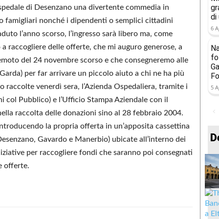
gr
Ospedale di Desenzano una divertente commedia in
di
ro famigliari nonché i dipendenti o semplici cittadini
6 A
aduto l’anno scorso, l’ingresso sarà libero ma, come
a raccogliere delle offerte, che mi auguro generose, a
Na
fo
erremoto del 24 novembre scorso e che consegneremo alle
Ga
rda) per far arrivare un piccolo aiuto a chi ne ha più
Fo
no raccolte venerdì sera, l’Azienda Ospedaliera, tramite i
5 A
oni col Pubblico) e l’Ufficio Stampa Aziendale con il
lla raccolta delle donazioni sino al 28 febbraio 2004.
i introducendo la propria offerta in un’apposita cassettina
D
i Desenzano, Gavardo e Manerbio) ubicate all’interno dei
iniziative per raccogliere fondi che saranno poi consegnati
e offerte.