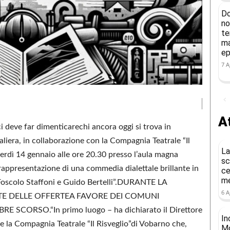
Do
no
te
ma
ep
7 A
At
 ci deve far dimenticarechi ancora oggi si trova in
liera, in collaborazione con la Compagnia Teatrale “Il
La
nerdì 14 gennaio alle ore 20.30 presso l’aula magna
sc
appresentazione di una commedia dialettale brillante in
ce
me
di Foscolo Staffoni e Guido Bertelli”.DURANTE LA
6 A
 DELLE OFFERTEA FAVORE DEI COMUNI
CORSO.“In primo luogo – ha dichiarato il Direttore
In
e la Compagnia Teatrale “Il Risveglio”di Vobarno che,
Mo