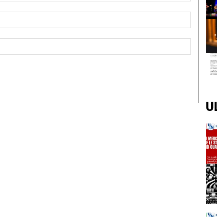
Email:*
Sito
Web:
U