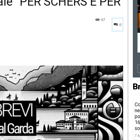
ale “PER SCHERS E PER
67
0
B
Co
ne
po
16
so
7 A