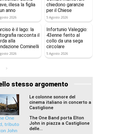
ave, illesa la figlia
chiedono garanzie
 un anno
per il Chiese
gosto 2026
5 Agosto 2026
rciso è il lago: la
Infortunio Valeggio:
tografia racconta il
43enne ferito al
rda alla
collo da una sega
ndazione Cominelli
circolare
gosto 2026
5 Agosto 2026
ello stesso argomento
Le colonne sonore del
cinema italiano in concerto a
Castiglione
The One Band porta Elton
John in piazza a Castiglione
delle...