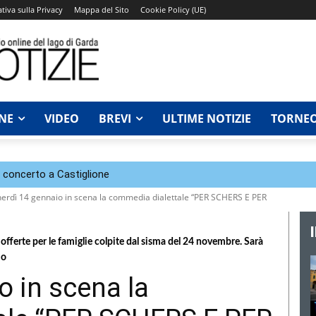
tiva sulla Privacy
Mappa del Sito
Cookie Policy (UE)
NE
VIDEO
BREVI
ULTIME NOTIZIE
TORNEO
n concerto a Castiglione
erdì 14 gennaio in scena la commedia dialettale “PER SCHERS E PER
e offerte per le famiglie colpite dal sisma del 24 novembre. Sarà
io
o in scena la