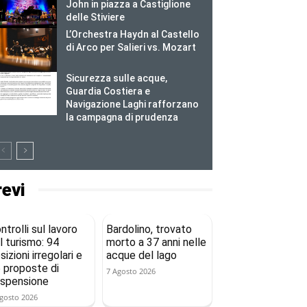
John in piazza a Castiglione
delle Stiviere
L’Orchestra Haydn al Castello
di Arco per Salieri vs. Mozart
Sicurezza sulle acque,
Guardia Costiera e
Navigazione Laghi rafforzano
la campagna di prudenza
revi
ntrolli sul lavoro
Bardolino, trovato
l turismo: 94
morto a 37 anni nelle
sizioni irregolari e
acque del lago
 proposte di
7 Agosto 2026
spensione
gosto 2026