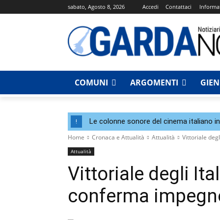
sabato, Agosto 8, 2026
Accedi
Contattaci
Informat
COMUNI
ARGOMENTI
GIE
Le colonne sonore del cinema italiano i
!
Home
Cronaca e Attualità
Attualità
Vittoriale deg
Attualità
Vittoriale degli Ita
conferma impegno