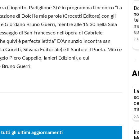
Do
rra (Lingotto, Padiglione 3) è in programma l’incontro “La
no
azione di Dolci le mie parole (Crocetti Editore) con gli
te
i e Giordano Bruno Guerri, mentre alle 15:30 nella Sala
ma
ep
messaggio di San Francesco nell’opera di Gabriele
7 A
he quivi è perfecta letitia” D’Annunzio incontra san
a Goretti, Silvana Editoriale) e Il Santo e il Poeta. Mito e
lo Piero Cappello, Ianieri Edizioni), a cui
o Bruno Guerri.
At
La
sc
ce
me
Condividere
6 A
In
 tutti gli ultimi aggiornamenti
Mo