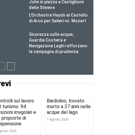
John in piazza a Castiglione
delle Stiviere
L’Orchestra Haydn al Castello
di Arco per Salieri vs. Mozart
Sicurezza sulle acque,
Guardia Costiera e
Navigazione Laghi rafforzano
la campagna di prudenza
revi
ntrolli sul lavoro
Bardolino, trovato
l turismo: 94
morto a 37 anni nelle
sizioni irregolari e
acque del lago
 proposte di
7 Agosto 2026
spensione
gosto 2026