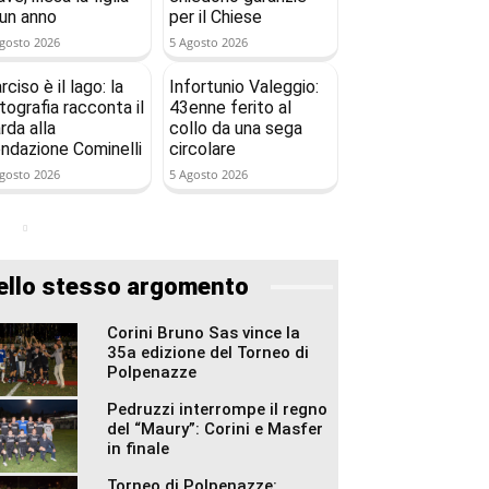
 un anno
per il Chiese
gosto 2026
5 Agosto 2026
rciso è il lago: la
Infortunio Valeggio:
tografia racconta il
43enne ferito al
rda alla
collo da una sega
ndazione Cominelli
circolare
gosto 2026
5 Agosto 2026
ello stesso argomento
Corini Bruno Sas vince la
35a edizione del Torneo di
Polpenazze
Pedruzzi interrompe il regno
del “Maury”: Corini e Masfer
in finale
Torneo di Polpenazze: