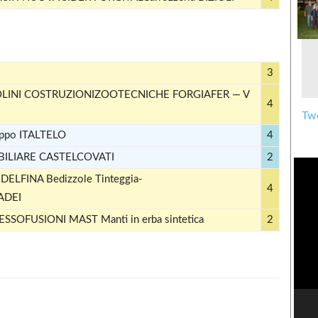
3
IOLINI COSTRUZIONIZOOTECNICHE FORGIAFER — V
4
Twe
ppo ITALTELO
4
BILIARE CASTELCOVATI
2
INA Bediz­zole Tin­teg­gia­
4
ADEI
OFUSIONI MAST Manti in erba sintetica
2