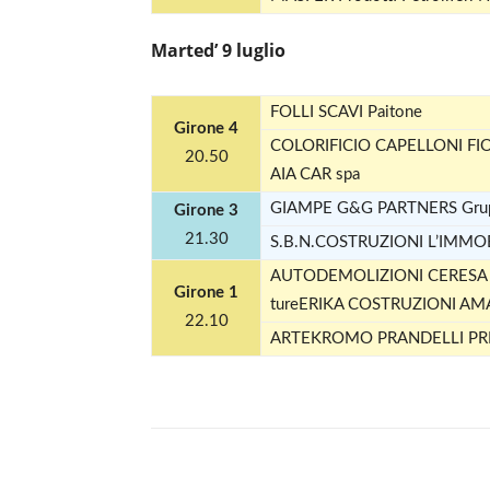
Marted’ 9 luglio
FOLLI SCAVI Paitone
Girone 4
COLORIFICIO CAPELLONI F
20.50
AIA CAR spa
GIAMPE G&G PARTNERS Gru
Girone 3
21.30
S.B.N.COSTRUZIONI L’IMMO
AUTODEMOLIZIONI CERESA DELF
Girone 1
tureERIKA COSTRUZIONI AM
22.10
ARTEKROMO PRANDELLI PRESS