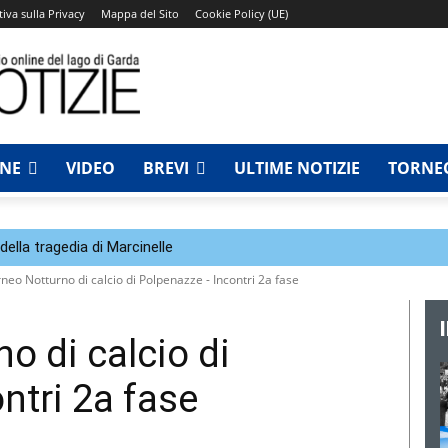
iva sulla Privacy
Mappa del Sito
Cookie Policy (UE)
NNE
VIDEO
BREVI
ULTIME NOTIZIE
TORNEO
della tragedia di Marcinelle
neo Notturno di calcio di Polpenazze - Incontri 2a fase
o di calcio di
ntri 2a fase