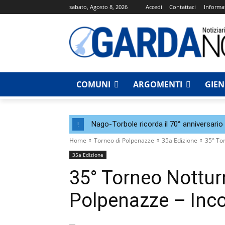
sabato, Agosto 8, 2026
Accedi
Contattaci
Informat
COMUNI
ARGOMENTI
GIE
Nago-Torbole ricorda il 70° anniversario 
!
Home
Torneo di Polpenazze
35a Edizione
35° Tor
35a Edizione
35° Torneo Notturn
Polpenazze – Inco