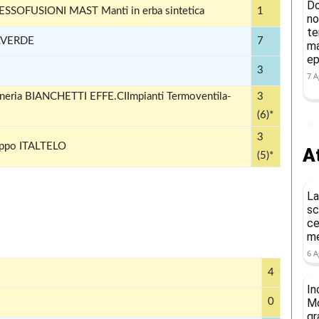
Do
OFUSIONI MAST Manti in erba sintetica
1
no
te
LVERDE
7
ma
ep
3
7 A
­ria BIANCHETTI EFFE.CIImpianti Ter­mo­ven­ti­la­
3
(6)*
3
ppo ITALTELO
At
(5)*
La
sc
ce
me
6 A
4
In
0
Mo
gr