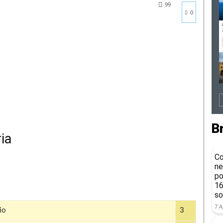
99
0
B
ia
Co
ne
po
16
so
7 A
io
3