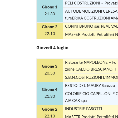
PELI COSTRUZIONI – Provagl
Girone 1
AUTODEMOLIZIONI CERESA DELF
21.30
tureERIKA COSTRUZIONI AM
CORINI BRUNO sas REAL VA
Girone 2
22.10
MASFER Pro­dotti Petro­li­feri
Giovedì 4 luglio
Risto­rante NAPOLEONE – For­ne
Girone 3
zione CALCIO BRESCIANO.IT
20.50
S.B.N.COSTRUZIONI L’IMMO
RESTO DEL MAURY Sarezzo
Girone 4
COLORIFICIO CAPELLONI F
21.30
AIA CAR spa
INDUSTRIE PASOTTI
Girone 2
22.10
MASFER Pro­dotti Petro­li­feri