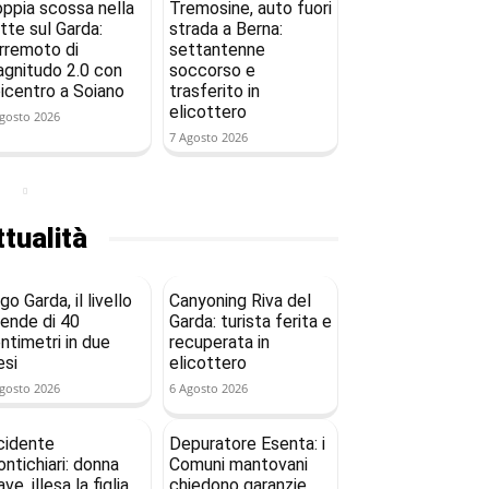
ppia scossa nella
Tremosine, auto fuori
tte sul Garda:
strada a Berna:
rremoto di
settantenne
gnitudo 2.0 con
soccorso e
icentro a Soiano
trasferito in
elicottero
gosto 2026
7 Agosto 2026
tualità
go Garda, il livello
Canyoning Riva del
ende di 40
Garda: turista ferita e
ntimetri in due
recuperata in
si
elicottero
gosto 2026
6 Agosto 2026
cidente
Depuratore Esenta: i
ntichiari: donna
Comuni mantovani
ave, illesa la figlia
chiedono garanzie