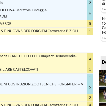
io
2
di
6 A
INA Bediz­zole Tin­teg­gia­
6
ADEI
Na
fo
LVERDE
5
Ga
 N.S.F. NUOVA SIDER FORGITALCar­roz­ze­ria BIZIOLI
1
Fo
5 A
­ria BIANCHETTI EFFE.CIImpianti Ter­mo­ven­ti­la­
4
D
BILIARE CASTELCOVATI
1
1
IOLINI COSTRUZIONIZOOTECNICHE FORGIAFER — V
5
2
 N.S.F. NUOVA SIDER FORGITALCar­roz­ze­ria BIZIOLI
4