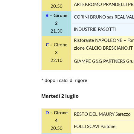
ARTEKROMO PRANDELLI PRESS
20.50
B
– Girone
CORINI BRUNO sas REAL VA
2
INDUSTRIE PASOTTI
21.30
Risto­rante NAPOLEONE – For­ne
C
–
Girone
zione CALCIO BRESCIANO.IT
3
22.10
GIAMPE G&G PARTNERS Gru
* dopo i calci di rigore
Martedì 2 luglio
D
– Girone
RESTO DEL MAURY Sarezzo
4
FOLLI SCAVI Paitone
20.50