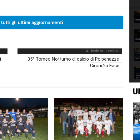
Condividere
 tutti gli ultimi aggiornamenti
Articolo successivo
i
35° Torneo Notturno di calcio di Polpenazze –
Gironi 2a Fase
U