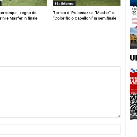
35a Edizione
terrompe il regno del
Torneo di Polpenazze: “Masfer” e
ini e Masfer in finale
“Colorificio Capelloni” in semifinale
U
Nome:*