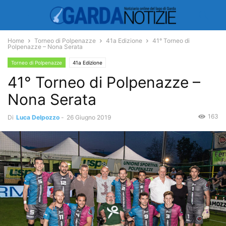
Home
Torneo di Polpenazze
41a Edizione
41° Torneo di
Polpenazze – Nona Serata
Torneo di Polpenazze
41a Edizione
41° Torneo di Polpenazze –
Nona Serata
163
Di
Luca Delpozzo
-
26 Giugno 2019