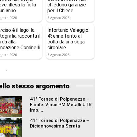
ave, illesa la figlia
chiedono garanzie
 un anno
per il Chiese
gosto 2026
5 Agosto 2026
rciso è il lago: la
Infortunio Valeggio:
tografia racconta il
43enne ferito al
rda alla
collo da una sega
ndazione Cominelli
circolare
gosto 2026
5 Agosto 2026
ello stesso argomento
41° Torneo di Polpenazze –
Finale: Vince PM Metalli UTR
Imp....
41° Torneo di Polpenazze –
Diciannovesima Serata