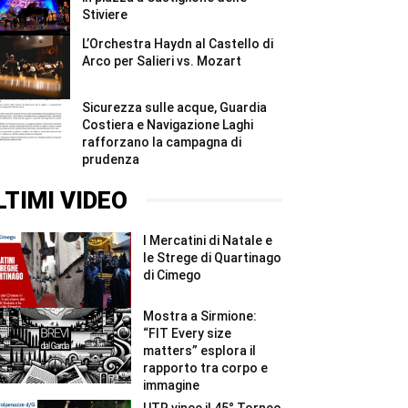
Stiviere
L’Orchestra Haydn al Castello di
Arco per Salieri vs. Mozart
Sicurezza sulle acque, Guardia
Costiera e Navigazione Laghi
rafforzano la campagna di
prudenza
LTIMI VIDEO
I Mercatini di Natale e
le Strege di Quartinago
di Cimego
Mostra a Sirmione:
“FIT Every size
matters” esplora il
rapporto tra corpo e
immagine
UTR vince il 45° Torneo