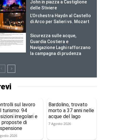
John in piazza a Castiglione
delle Stiviere
L’Orchestra Haydn al Castello
di Arco per Salieri vs. Mozart
Sicurezza sulle acque,
Guardia Costiera e
Navigazione Laghi rafforzano
la campagna di prudenza
revi
ntrolli sul lavoro
Bardolino, trovato
l turismo: 94
morto a 37 anni nelle
sizioni irregolari e
acque del lago
 proposte di
7 Agosto 2026
spensione
gosto 2026