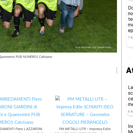
Do
no
te
ma
ep
7 A
 Quaresmini PUB NUMERO1 Calvisano
At
La
sc
ce
me
6 A
In
EDAMENTI Flero LAZZARONI
PM METALLI UTR – Impresa Edile
Mo