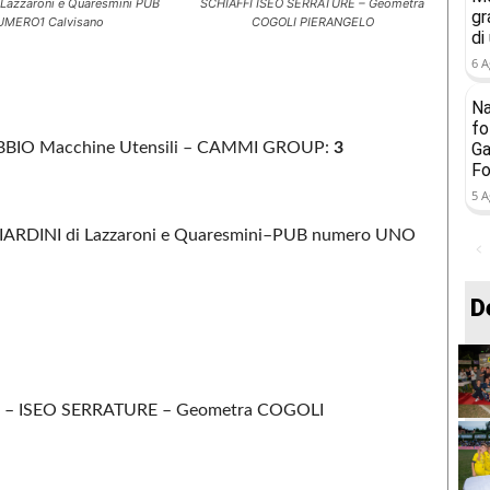
 Lazzaroni e Quaresmini PUB
SCHIAFFI ISEO SERRATURE – Geometra
gr
UMERO1 Calvisano
COGOLI PIERANGELO
di
6 A
Na
fo
Ga
BBIO Macchine Utensili – CAMMI GROUP:
3
Fo
5 A
RDINI di Lazzaroni e Quaresmini–PUB numero UNO
D
FI – ISEO SERRATURE – Geometra COGOLI