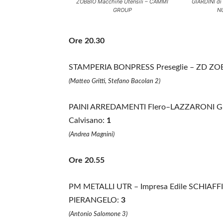
ZOBBIO Macchine Utensili – CAMMI
GIARDINI di
GROUP
N
Ore 20.30
STAMPERIA BONPRESS Preseglie – ZD ZO
(Matteo Gritti, Stefano Bacolan 2)
PAINI ARREDAMENTI Flero–LAZZARONI GIA
Calvisano:
1
(Andrea Magnini)
Ore 20.55
PM METALLI UTR – Impresa Edile SCHIAF
PIERANGELO:
3
(Antonio Salomone 3)