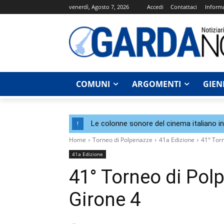
venerdì, Agosto 7, 2026
Accedi
Contattaci
Informa
COMUNI
ARGOMENTI
GIEN
Le colonne sonore del cinema italiano i
!
Home
Torneo di Polpenazze
41a Edizione
41° Tor
41a Edizione
41° Torneo di Pol
Girone 4