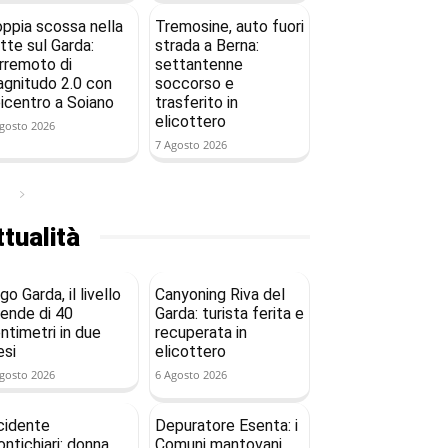
ppia scossa nella
Tremosine, auto fuori
tte sul Garda:
strada a Berna:
rremoto di
settantenne
gnitudo 2.0 con
soccorso e
icentro a Soiano
trasferito in
elicottero
gosto 2026
7 Agosto 2026
tualità
go Garda, il livello
Canyoning Riva del
ende di 40
Garda: turista ferita e
ntimetri in due
recuperata in
si
elicottero
gosto 2026
6 Agosto 2026
cidente
Depuratore Esenta: i
ntichiari: donna
Comuni mantovani