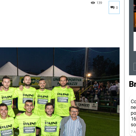
139
0
B
Co
ne
po
16
so
7 A