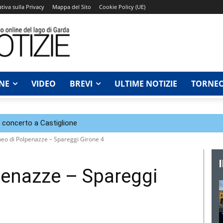
tiva sulla Privacy
Mappa del Sito
Cookie Policy (UE)
NE
VIDEO
BREVI
ULTIME NOTIZIE
TORNEO
n concerto a Castiglione
neo di Polpenazze – Spareggi Girone 4
penazze – Spareggi