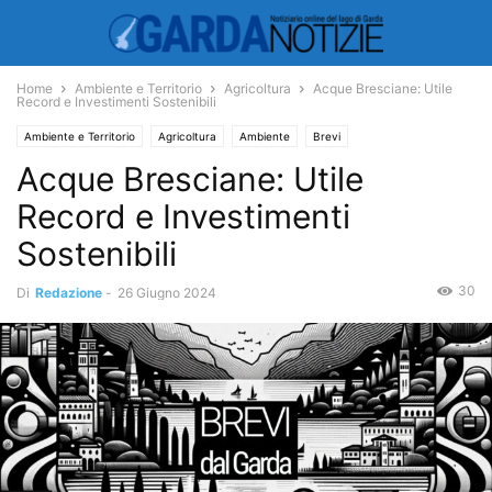
Home
Ambiente e Territorio
Agricoltura
Acque Bresciane: Utile
Record e Investimenti Sostenibili
Ambiente e Territorio
Agricoltura
Ambiente
Brevi
Acque Bresciane: Utile
Economia e Turismo
Economia
Cultura
Scuola
Record e Investimenti
Sostenibili
30
Di
Redazione
-
26 Giugno 2024