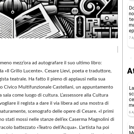
Do
no
te
ma
ep
7 A
meno mezz’ora ad autografare il suo ultimo libro:
At
a «Il Grillo Lucente». Cesare Lievi, poeta e traduttore,
gista teatrale. Ha fatto il pieno di applausi nella sua
ro Civico Multifunzionale Castellani, un appuntamento
La
sc
a sala come luogo di cultura. L’assessore alla Cultura
ce
ogliare il regista a dare il via libera ad una mostra di
me
ematuramente, scenografo delle opere di Cesare. «I primi
6 A
no stati mossi nelle stanze dell’ex Caserma Magnolini di
In
racolo battezzato «Teatro dell’Acqua». L’artista ha poi
Mo