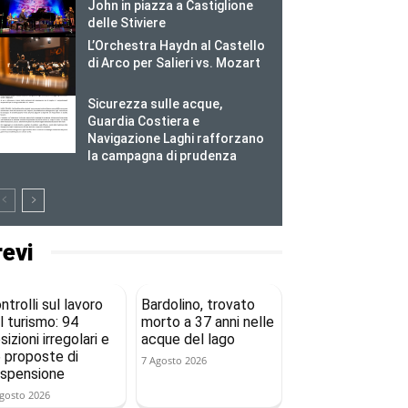
John in piazza a Castiglione
delle Stiviere
L’Orchestra Haydn al Castello
di Arco per Salieri vs. Mozart
Sicurezza sulle acque,
Guardia Costiera e
Navigazione Laghi rafforzano
la campagna di prudenza
revi
ntrolli sul lavoro
Bardolino, trovato
l turismo: 94
morto a 37 anni nelle
sizioni irregolari e
acque del lago
 proposte di
7 Agosto 2026
spensione
gosto 2026