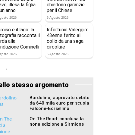
ave, illesa la figlia
chiedono garanzie
 un anno
per il Chiese
gosto 2026
5 Agosto 2026
rciso è il lago: la
Infortunio Valeggio:
tografia racconta il
43enne ferito al
rda alla
collo da una sega
ndazione Cominelli
circolare
gosto 2026
5 Agosto 2026
ello stesso argomento
Bardolino, approvato debito
da 640 mila euro per scuola
Falcone-Borsellino
On The Road: conclusa la
nona edizione a Sirmione