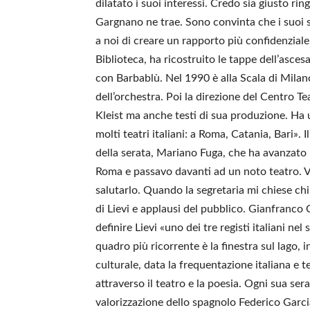
dilatato i suoi interessi. Credo sia giusto rin
Gargnano ne trae. Sono convinta che i suoi 
a noi di creare un rapporto più confidenzial
Biblioteca, ha ricostruito le tappe dell’asces
con Barbablù. Nel 1990 è alla Scala di Milan
dell’orchestra. Poi la direzione del Centro Te
Kleist ma anche testi di sua produzione. Ha u
molti teatri italiani: a Roma, Catania, Bari».
della serata, Mariano Fuga, che ha avanzato 
Roma e passavo davanti ad un noto teatro. Vid
salutarlo. Quando la segretaria mi chiese chi 
di Lievi e applausi del pubblico. Gianfranco C
definire Lievi «uno dei tre registi italiani ne
quadro più ricorrente è la finestra sul lago, i
culturale, data la frequentazione italiana e
attraverso il teatro e la poesia. Ogni sua ser
valorizzazione dello spagnolo Federico Garcia