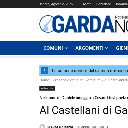
sabato, Agosto 8, 2026
Accedi
Contattaci
Informat
COMUNI
ARGOMENTI
GIEN
Le colonne sonore del cinema italiano i
!
Home
Cronaca e Attualità
Attualità
Al Castellani 
Attualità
Nel nome di Daniele omaggio a Cesare Lievi poeta e 
Al Castellani di 
Di
Luca Delpozzo
04 Aprile 2006 - 00.04