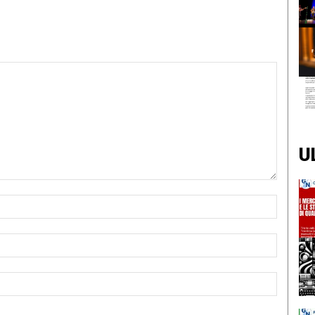
U
Nome:*
Email:*
Sito
Web: