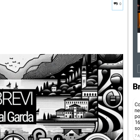
0
B
Co
ne
po
16
so
7 A