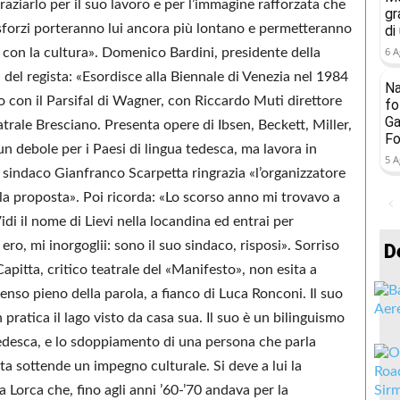
graziarlo per il suo lavoro e per l’immagine rafforzata che
gr
sforzi porteranno lui ancora più lontano e permetteranno
di
6 A
e con la cultura». Domenico Bardini, presidente della
a del regista: «Esordisce alla Biennale di Venezia nel 1984
Na
o con il Parsifal di Wagner, con Riccardo Muti direttore
fo
Ga
atrale Bresciano. Presenta opere di Ibsen, Beckett, Miller,
Fo
n debole per i Paesi di lingua tedesca, ma lavora in
5 A
 Il sindaco Gianfranco Scarpetta ringrazia «l’organizzatore
la proposta». Poi ricorda: «Lo scorso anno mi trovavo a
i il nome di Lievi nella locandina ed entrai per
ero, mi inorgoglii: sono il suo sindaco, risposi». Sorriso
D
apitta, critico teatrale del «Manifesto», non esita a
l senso pieno della parola, a fianco di Luca Ronconi. Il suo
n pratica il lago visto da casa sua. Il suo è un bilinguismo
 tedesca, e lo sdoppiamento di una persona che parla
ata sottende un impegno culturale. Si deve a lui la
 Lorca che, fino agli anni ’60-’70 andava per la