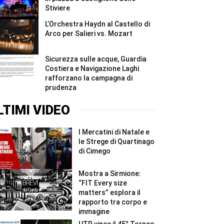
Stiviere
L’Orchestra Haydn al Castello di
Arco per Salieri vs. Mozart
Sicurezza sulle acque, Guardia
Costiera e Navigazione Laghi
rafforzano la campagna di
prudenza
LTIMI VIDEO
I Mercatini di Natale e
le Strege di Quartinago
di Cimego
Mostra a Sirmione:
“FIT Every size
matters” esplora il
rapporto tra corpo e
immagine
UTR vince il 45° Torneo