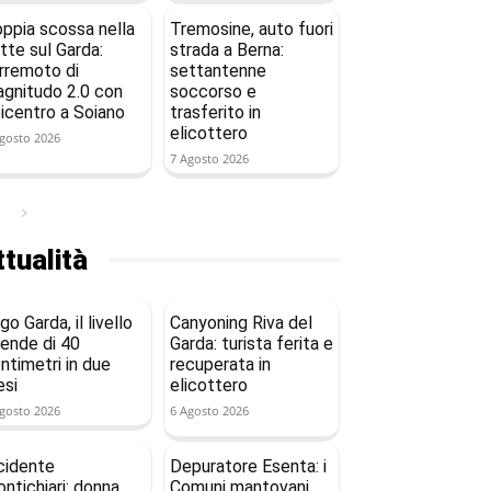
ppia scossa nella
Tremosine, auto fuori
tte sul Garda:
strada a Berna:
rremoto di
settantenne
gnitudo 2.0 con
soccorso e
icentro a Soiano
trasferito in
elicottero
gosto 2026
7 Agosto 2026
tualità
go Garda, il livello
Canyoning Riva del
ende di 40
Garda: turista ferita e
ntimetri in due
recuperata in
si
elicottero
gosto 2026
6 Agosto 2026
cidente
Depuratore Esenta: i
ntichiari: donna
Comuni mantovani