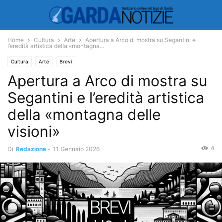
Home
Cultura
Arte
Apertura a Arco di mostra su Segantini e
l’eredità artistica della «montagna...
Cultura
Arte
Brevi
Apertura a Arco di mostra su
Segantini e l’eredità artistica
della «montagna delle
visioni»
4
Di
Redazione
-
11 Gennaio 2026