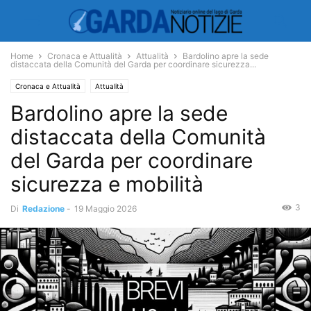
Home
Cronaca e Attualità
Attualità
Bardolino apre la sede
distaccata della Comunità del Garda per coordinare sicurezza...
Cronaca e Attualità
Attualità
Bardolino apre la sede
distaccata della Comunità
del Garda per coordinare
sicurezza e mobilità
3
Di
Redazione
-
19 Maggio 2026