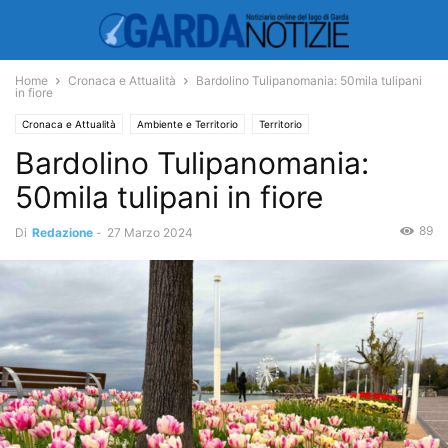
Home
Cronaca e Attualità
Bardolino Tulipanomania: 50mila tulipani
in fiore
Cronaca e Attualità
Ambiente e Territorio
Territorio
Bardolino Tulipanomania:
50mila tulipani in fiore
89
Di
Redazione
-
27 Marzo 2024