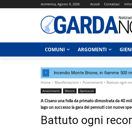
domenica, Agosto 9, 2026
Accedi
Contattaci
Infor
COMUNI
ARGOMENTI
GIEN
Incendio Monte Brione, in fiamme 500 me
!
Home
Manifestazioni
Avvenimenti
Battuto ogni re
Avvenimenti
Mostre
Spettacoli
A Cisano una folla da primato dimostrata da 40 mila 
lago un successo la gara dei pennuti con nuove spe
Battuto ogni recor