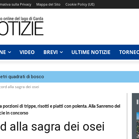
mativa sulla Privacy
Mappa del Sito
Cookie Policy (UE)
NE
VIDEO
BREVI
ULTIME NOTIZIE
TORNEO
tri quadrati di bosco
cord alla sagra dei osei
porzioni di trippe, risotti e piatti con polenta. Alla Sanremo del
cie in concorso
d alla sagra dei osei