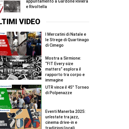
appuntamento a Gardone Riviera
e Rivoltella
LTIMI VIDEO
I Mercatini di Natale e
le Strege di Quartinago
di Cimego
Mostra a Sirmione:
“FIT Every size
matters” esplora il
rapporto tra corpo e
immagine
UTR vince il 45° Torneo
di Polpenazze
Eventi Manerba 2025:
un’estate tra jazz,
cinema drive-in e
tradizioni locali