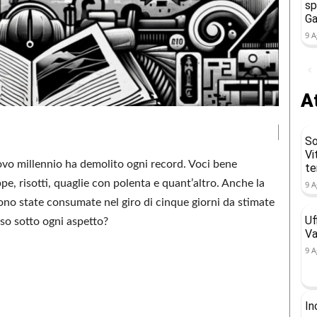
sp
Ga
9 A
At
So
Vi
vo millennio ha demolito ogni record. Voci bene
t
pe, risotti, quaglie con polenta e quant’altro. Anche la
9 A
e sono state consumate nel giro di cinque giorni da stimate
Uf
so sotto ogni aspetto?
Va
9 A
In