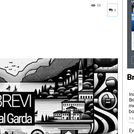
59
0
B
In
Br
me
b
9 A
Ev