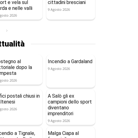
ort e vela sul
cittadini bresciani
rda e nelle valli
9 Agosto 2026
gosto 2026
tualità
stegno al
Incendio a Gardaland
ttoriale dopo la
9 Agosto 2026
empesta
gosto 2026
fici postali chiusi in
A Salò gli ex
ltenesi
campioni dello sport
diventano
gosto 2026
imprenditori
9 Agosto 2026
cendio a Tignale,
Malga Ciapa al