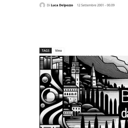
Di
Luca Delpozzo
12 Settembre 2001 - 00.09
TAGS
Vino