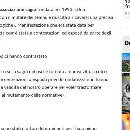
so
fr
ssociazione sagra
fondata nel 1993. «Una
9 A
n il mutare dei tempi, è riuscita a ricavarsi una precisa
logiche». Manifestazione che era stata data per
ta com’è stata a contestazioni ed esposti da parte degli
?
D
po ci hanno contrastato
oro se la sagra dei osei è tornata a nuova vita. Lo dico
e certe azioni o esposti privi di fondatezza non hanno
la validità del nostro operare nel voler trasformare
i al mutamento delle normative».
sono stati i fattori determinanti per il suo pieno