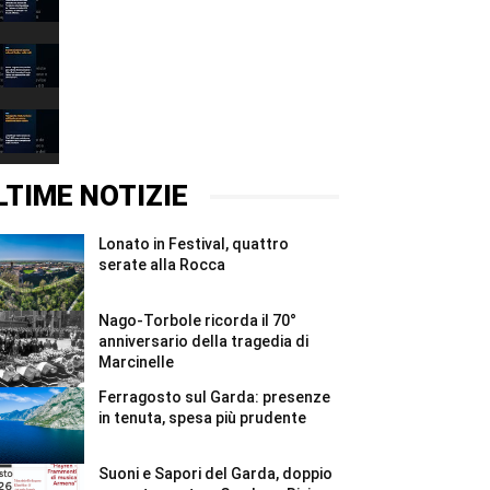
a
38
00:31
cittadini
bresciani
Eventi
#Shorts
weekend:
sport
00:37
e
vela
Ferragosto
sul
2026,
Garda
turismo
00:37
e
sul
nelle
Garda:
LTIME NOTIZIE
valli
presenze
#Shorts
stabili
ma
Lonato in Festival, quattro
meno
valore
serate alla Rocca
#Shorts
Nago-Torbole ricorda il 70°
anniversario della tragedia di
Marcinelle
Ferragosto sul Garda: presenze
in tenuta, spesa più prudente
Suoni e Sapori del Garda, doppio