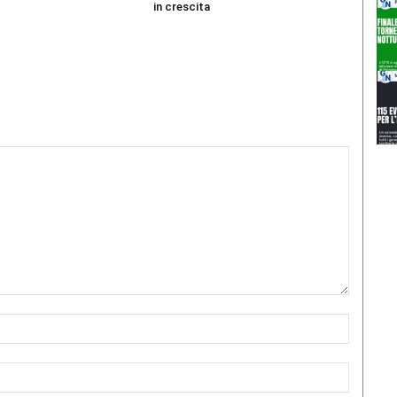
in crescita
Nome:*
Email:*