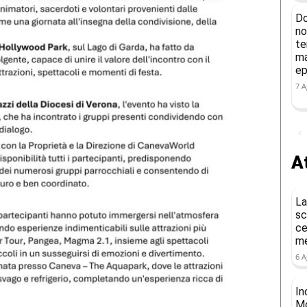
Do
no
te
ma
ep
7 A
At
La
sc
ce
me
6 A
In
Mo