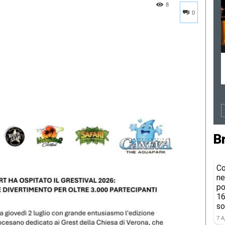
8
0
B
Co
ne
po
16
so
7 A