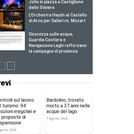
John in piazza a Castiglione
delle Stiviere
L’Orchestra Haydn al Castello
di Arco per Salieri vs. Mozart
Sicurezza sulle acque,
Guardia Costiera e
Navigazione Laghi rafforzano
la campagna di prudenza
revi
ntrolli sul lavoro
Bardolino, trovato
l turismo: 94
morto a 37 anni nelle
sizioni irregolari e
acque del lago
 proposte di
7 Agosto 2026
spensione
gosto 2026