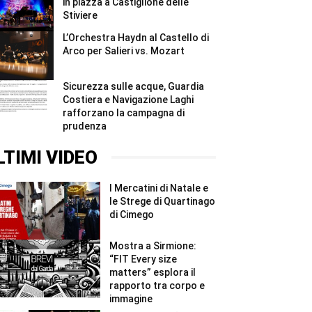
in piazza a Castiglione delle
Stiviere
L’Orchestra Haydn al Castello di
Arco per Salieri vs. Mozart
Sicurezza sulle acque, Guardia
Costiera e Navigazione Laghi
rafforzano la campagna di
prudenza
LTIMI VIDEO
I Mercatini di Natale e
le Strege di Quartinago
di Cimego
Mostra a Sirmione:
“FIT Every size
matters” esplora il
rapporto tra corpo e
immagine