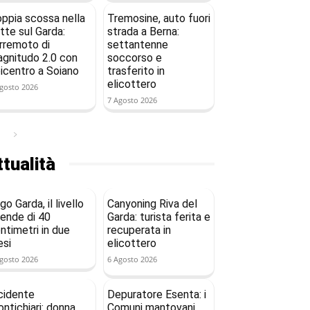
ppia scossa nella
Tremosine, auto fuori
tte sul Garda:
strada a Berna:
rremoto di
settantenne
gnitudo 2.0 con
soccorso e
icentro a Soiano
trasferito in
elicottero
gosto 2026
7 Agosto 2026
tualità
go Garda, il livello
Canyoning Riva del
ende di 40
Garda: turista ferita e
ntimetri in due
recuperata in
si
elicottero
gosto 2026
6 Agosto 2026
cidente
Depuratore Esenta: i
ntichiari: donna
Comuni mantovani