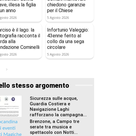
ave, illesa la figlia
chiedono garanzie
 un anno
per il Chiese
gosto 2026
5 Agosto 2026
rciso è il lago: la
Infortunio Valeggio:
tografia racconta il
43enne ferito al
rda alla
collo da una sega
ndazione Cominelli
circolare
gosto 2026
5 Agosto 2026
ello stesso argomento
Sicurezza sulle acque,
Guardia Costiera e
Navigazione Laghi
rafforzano la campagna...
Brenzone, a Campo tre
serate tra musica e
spettacolo con Notti...