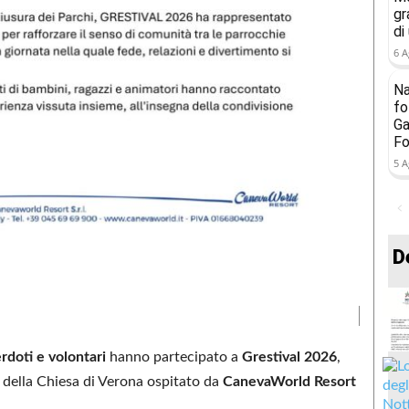
gr
di
6 A
Na
fo
Ga
Fo
5 A
D
rdoti e volontari
hanno partecipato a
Grestival 2026
,
della Chiesa di Verona ospitato da
CanevaWorld Resort