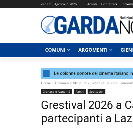
venerdì, Agosto 7, 2026
Accedi
Contattaci
Informa
COMUNI
ARGOMENTI
GIEN
Le colonne sonore del cinema italiano i
!
Home
Cronaca e Attualità
Grestival 2026 a CanevaWo
Cronaca e Attualità
Parchi
Spettacoli
Grestival 2026 a C
partecipanti a Laz