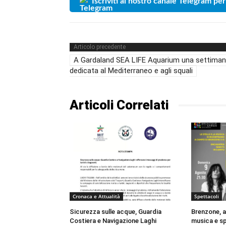
Iscriviti al nostro canale Telegram per
Articolo precedente
A Gardaland SEA LIFE Aquarium una settima
dedicata al Mediterraneo e agli squali
Articoli Correlati
Cronaca e Attualità
Spettacoli
Sicurezza sulle acque, Guardia
Brenzone, a
Costiera e Navigazione Laghi
musica e s