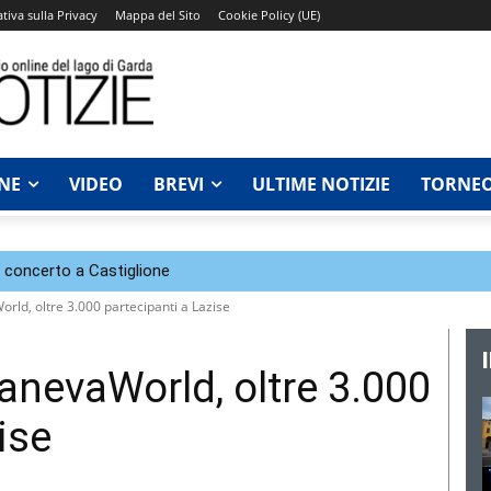
tiva sulla Privacy
Mappa del Sito
Cookie Policy (UE)
NE
VIDEO
BREVI
ULTIME NOTIZIE
TORNEO
n concerto a Castiglione
rld, oltre 3.000 partecipanti a Lazise
anevaWorld, oltre 3.000
ise