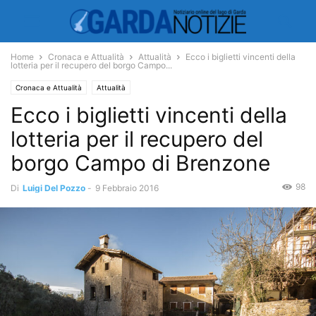
Home
Cronaca e Attualità
Attualità
Ecco i biglietti vincenti della
lotteria per il recupero del borgo Campo...
Cronaca e Attualità
Attualità
Ecco i biglietti vincenti della
lotteria per il recupero del
borgo Campo di Brenzone
98
Di
Luigi Del Pozzo
-
9 Febbraio 2016