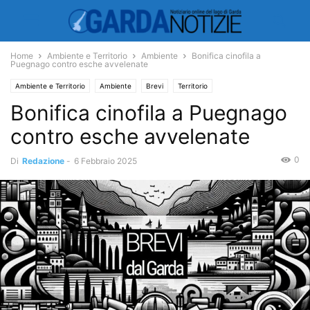
Home
Ambiente e Territorio
Ambiente
Bonifica cinofila a
Puegnago contro esche avvelenate
Ambiente e Territorio
Ambiente
Brevi
Territorio
Bonifica cinofila a Puegnago
contro esche avvelenate
0
Di
Redazione
-
6 Febbraio 2025