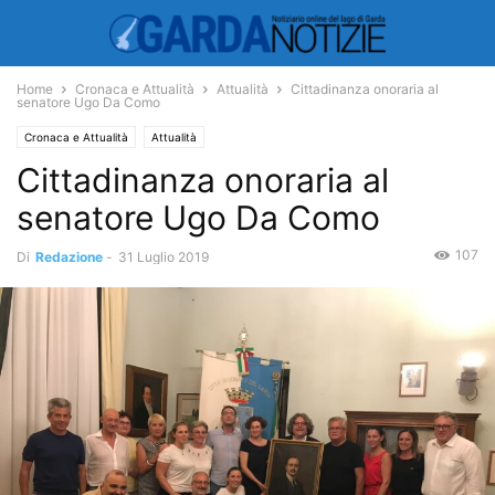
Home
Cronaca e Attualità
Attualità
Cittadinanza onoraria al
senatore Ugo Da Como
Cronaca e Attualità
Attualità
Cittadinanza onoraria al
senatore Ugo Da Como
107
Di
Redazione
-
31 Luglio 2019