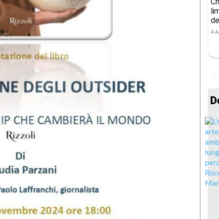
Cr
li
de
4 A
D