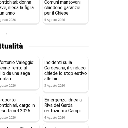
ntichiari: donna
Comuni mantovani
ave, illesa la figlia
chiedono garanzie
 un anno
per il Chiese
gosto 2026
5 Agosto 2026
tualità
fortunio Valeggio:
Incidenti sulla
enne ferito al
Gardesana, il sindaco
llo da una sega
chiede lo stop estivo
rcolare
alle bici
gosto 2026
5 Agosto 2026
roporto
Emergenza idrica a
ntichiari, cargo in
Riva del Garda:
escita nel 2026
restrizioni a Campi
gosto 2026
4 Agosto 2026