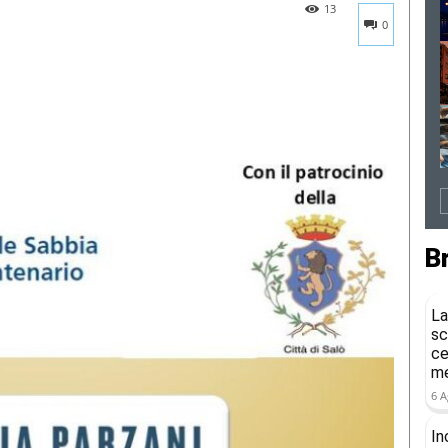
13
0
B
La
sc
ce
me
6 A
In