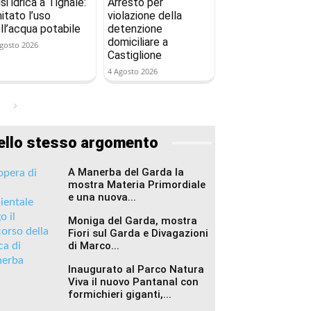
isi idrica a Tignale:
Arresto per
mitato l’uso
violazione della
ll’acqua potabile
detenzione
domiciliare a
gosto 2026
Castiglione
4 Agosto 2026
ello stesso argomento
A Manerba del Garda la
mostra Materia Primordiale
e una nuova...
Moniga del Garda, mostra
Fiori sul Garda e Divagazioni
di Marco...
Inaugurato al Parco Natura
Viva il nuovo Pantanal con
formichieri giganti,...