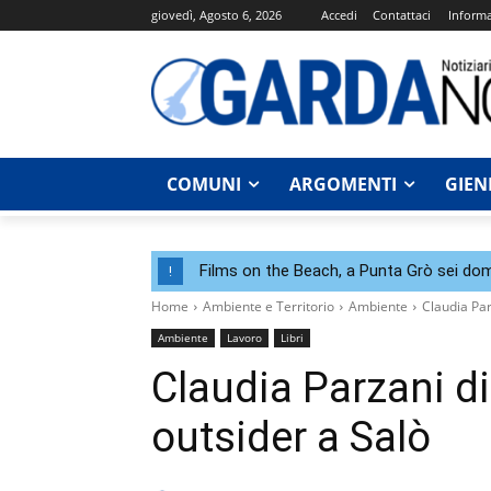
giovedì, Agosto 6, 2026
Accedi
Contattaci
Informa
COMUNI
ARGOMENTI
GIEN
Films on the Beach, a Punta Grò sei dom
!
Home
Ambiente e Territorio
Ambiente
Claudia Par
Ambiente
Lavoro
Libri
Claudia Parzani d
outsider a Salò