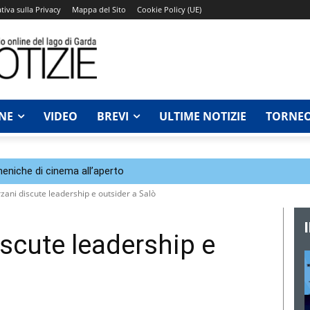
tiva sulla Privacy
Mappa del Sito
Cookie Policy (UE)
NE
VIDEO
BREVI
ULTIME NOTIZIE
TORNEO
eniche di cinema all’aperto
zani discute leadership e outsider a Salò
iscute leadership e