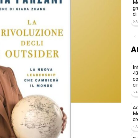
Mo
gr
di
6 A
At
In
43
co
ci
5 A
Ae
Mo
cr
4 A