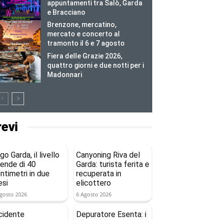
appuntamenti tra Salò, Garda
e Bracciano
Brenzone, mercatino,
mercato e concerto al
tramonto il 6 e 7 agosto
Fiera delle Grazie 2026,
quattro giorni e due notti per i
Madonnari
revi
go Garda, il livello
Canyoning Riva del
ende di 40
Garda: turista ferita e
ntimetri in due
recuperata in
si
elicottero
gosto 2026
6 Agosto 2026
cidente
Depuratore Esenta: i