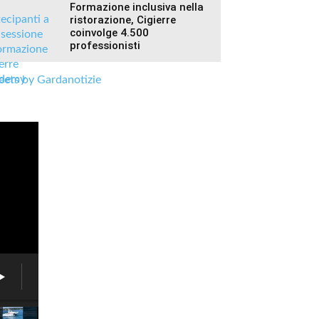
Formazione inclusiva nella
ristorazione, Cigierre
coinvolge 4.500
professionisti
ets by Gardanotizie
Associazione