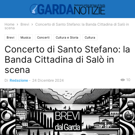
Home
Brevi
Concerto di Santo Stefano: la Banda Cittadina di Salò in
scena
Brevi
Musica
Concerti
Cultura e Storia
Cultura
Concerto di Santo Stefano: la
Banda Cittadina di Salò in
scena
10
Di
Redazione
-
24 Dicembre 2024