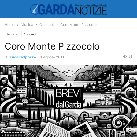
Home
Musica
Concerti
Coro Monte Pizzocolo
Musica
Concerti
Coro Monte Pizzocolo
51
Di
Luca Delpozzo
-
1 Agosto 2011