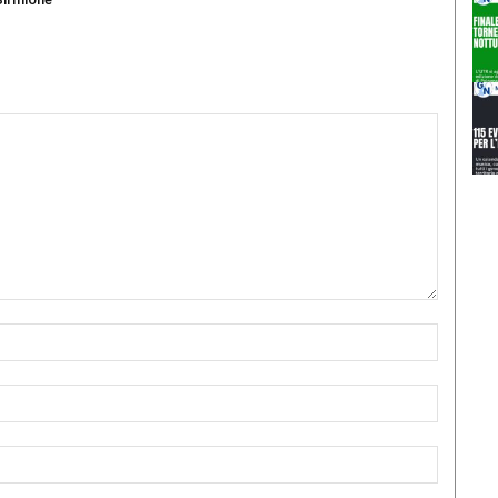
Nome:*
Email:*
Sito
Web: