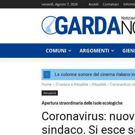
venerdì, Agosto 7, 2026
Accedi
Contattaci
Informa
COMUNI
ARGOMENTI
GIEN
Le colonne sonore del cinema italiano i
!
Home
Cronaca e Attualità
Attualità
Coronavirus: n
Attualità
Apertura straordinaria delle isole ecologiche
Coronavirus: nuov
sindaco. Si esce 