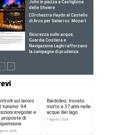
John in piazza a Castiglione
delle Stiviere
L’Orchestra Haydn al Castello
di Arco per Salieri vs. Mozart
Sicurezza sulle acque,
Guardia Costiera e
Navigazione Laghi rafforzano
la campagna di prudenza
revi
ntrolli sul lavoro
Bardolino, trovato
l turismo: 94
morto a 37 anni nelle
sizioni irregolari e
acque del lago
 proposte di
7 Agosto 2026
spensione
gosto 2026