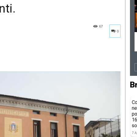
ti.
67
0
B
Co
ne
po
16
so
7 A