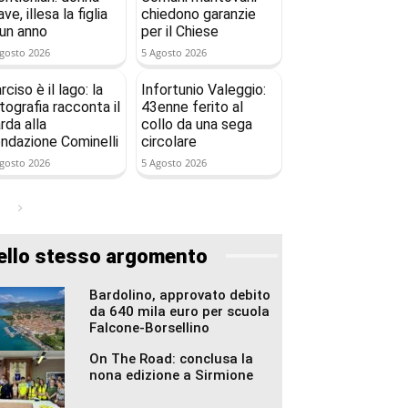
ave, illesa la figlia
chiedono garanzie
 un anno
per il Chiese
gosto 2026
5 Agosto 2026
rciso è il lago: la
Infortunio Valeggio:
tografia racconta il
43enne ferito al
rda alla
collo da una sega
ndazione Cominelli
circolare
gosto 2026
5 Agosto 2026
ello stesso argomento
Bardolino, approvato debito
da 640 mila euro per scuola
Falcone-Borsellino
On The Road: conclusa la
nona edizione a Sirmione