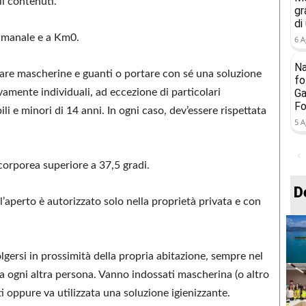
li contenuti.
gr
di
imanale e a Km0.
6 A
Na
zzare mascherine e guanti o portare con sé una soluzione
fo
vamente individuali, ad eccezione di particolari
Ga
Fo
 e minori di 14 anni. In ogni caso, dev’essere rispettata
5 A
corporea superiore a 37,5 gradi.
D
ll’aperto è autorizzato solo nella proprietà privata e con
olgersi in prossimità della propria abitazione, sempre nel
da ogni altra persona. Vanno indossati mascherina (o altro
i oppure va utilizzata una soluzione igienizzante.