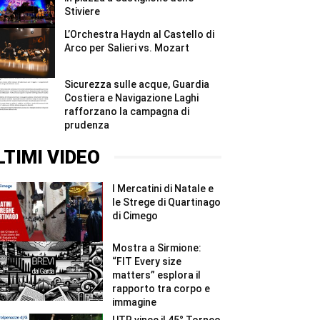
Stiviere
L’Orchestra Haydn al Castello di
Arco per Salieri vs. Mozart
Sicurezza sulle acque, Guardia
Costiera e Navigazione Laghi
rafforzano la campagna di
prudenza
LTIMI VIDEO
I Mercatini di Natale e
le Strege di Quartinago
di Cimego
Mostra a Sirmione:
“FIT Every size
matters” esplora il
rapporto tra corpo e
immagine
UTR vince il 45° Torneo