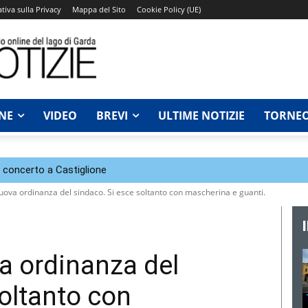
tiva sulla Privacy
Mappa del Sito
Cookie Policy (UE)
NE
VIDEO
BREVI
ULTIME NOTIZIE
TORNEO
n concerto a Castiglione
uova ordinanza del sindaco. Si esce soltanto con mascherina e guanti.
a ordinanza del
soltanto con