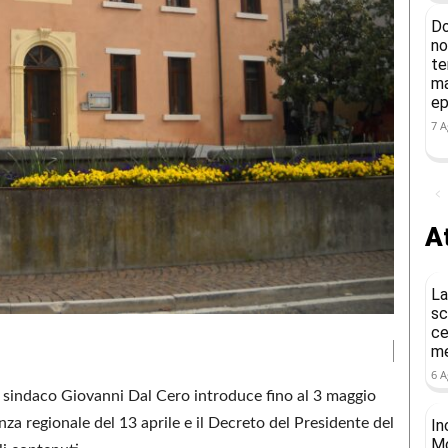
Do
no
te
ma
ep
7 A
At
La
sc
ce
me
6 A
 sindaco Giovanni Dal Cero introduce fino al 3 maggio
za regionale del 13 aprile e il Decreto del Presidente del
In
Mo