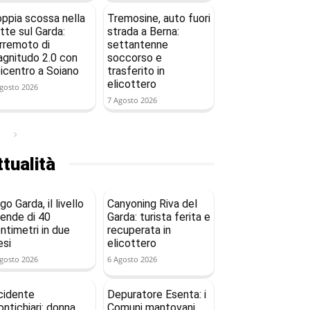
ppia scossa nella
Tremosine, auto fuori
tte sul Garda:
strada a Berna:
rremoto di
settantenne
gnitudo 2.0 con
soccorso e
icentro a Soiano
trasferito in
elicottero
gosto 2026
7 Agosto 2026
tualità
go Garda, il livello
Canyoning Riva del
ende di 40
Garda: turista ferita e
ntimetri in due
recuperata in
si
elicottero
gosto 2026
6 Agosto 2026
cidente
Depuratore Esenta: i
ntichiari: donna
Comuni mantovani