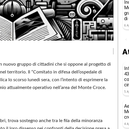
In
Mo
gr
di
6 A
At
 nuovo gruppo di cittadini che si oppone al progetto di
In
el territorio. Il “Comitato in difesa dell’ospedale di
43
co
ca lo scorso lunedì sera, con l’intento di esprimere la
ci
omio attualmente operativo nell’area del Monte Croce.
5 A
Ae
Mo
cr
ri, trova sostegno anche tra le fila della minoranza
4 A
o il loro dissenso nei confronti della decisione presa a