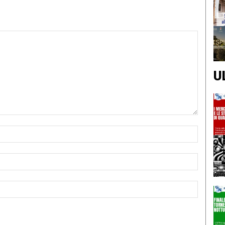
U
Nome:*
Email:*
Sito
Web: