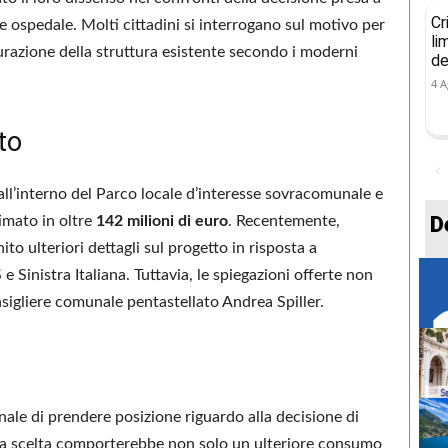
Cr
ale ospedale. Molti cittadini si interrogano sul motivo per
li
turazione della struttura esistente secondo i moderni
de
4 A
to
 all’interno del Parco locale d’interesse sovracomunale e
D
imato in oltre
142 milioni di euro
. Recentemente,
to ulteriori dettagli sul progetto in risposta a
 Sinistra Italiana. Tuttavia, le spiegazioni offerte non
sigliere comunale pentastellato Andrea Spiller.
ale di prendere posizione riguardo alla decisione di
ta scelta comporterebbe non solo un ulteriore consumo