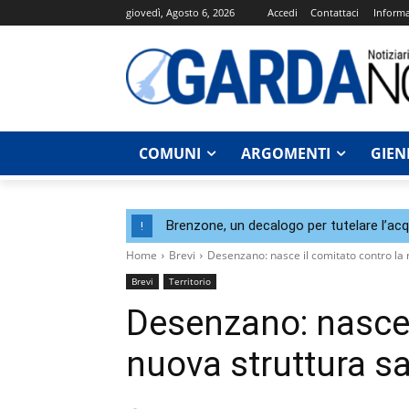
giovedì, Agosto 6, 2026
Accedi
Contattaci
Informa
COMUNI
ARGOMENTI
GIEN
Brenzone, un decalogo per tutelare l’acqu
!
Home
Brevi
Desenzano: nasce il comitato contro la 
Brevi
Territorio
Desenzano: nasce 
nuova struttura sa