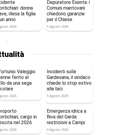
cidente
Depuratore Esenta: i
ntichiari: donna
Comuni mantovani
ave, illesa la figlia
chiedono garanzie
 un anno
per il Chiese
gosto 2026
5 Agosto 2026
tualità
fortunio Valeggio:
Incidenti sulla
enne ferito al
Gardesana, il sindaco
llo da una sega
chiede lo stop estivo
rcolare
alle bici
gosto 2026
5 Agosto 2026
roporto
Emergenza idrica a
ntichiari, cargo in
Riva del Garda:
escita nel 2026
restrizioni a Campi
gosto 2026
4 Agosto 2026