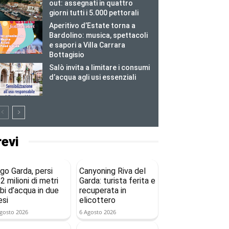
out: assegnati in quattro
giorni tutti i 5.000 pettorali
Aperitivo d’Estate torna a
Bardolino: musica, spettacoli
e sapori a Villa Carrara
Bottagisio
Salò invita a limitare i consumi
d’acqua agli usi essenziali
revi
go Garda, persi
Canyoning Riva del
2 milioni di metri
Garda: turista ferita e
bi d’acqua in due
recuperata in
si
elicottero
gosto 2026
6 Agosto 2026