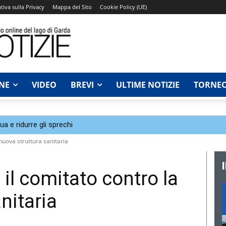
tiva sulla Privacy
Mappa del Sito
Cookie Policy (UE)
NE
VIDEO
BREVI
ULTIME NOTIZIE
TORNEO
a e ridurre gli sprechi
nuova struttura sanitaria
il comitato contro la
nitaria