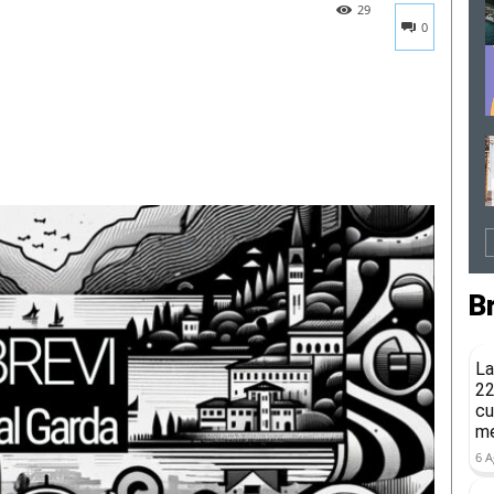
29
0
B
La
22
cu
me
6 A