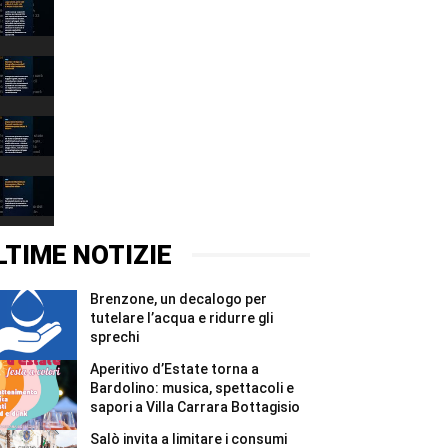
Lago
Garda,
persi
00:31
222
milioni
Narciso
di
è
metri
il
00:37
cubi
lago:
d’acqua
la
Depuratore
in
fotografia
Esenta:
due
racconta
i
00:31
mesi
il
Comuni
#Shorts
Garda
mantovani
Incidente
alla
chiedono
Montichiari:
Fondazione
garanzie
donna
00:37
Cominelli
per
grave,
#Shorts
il
illesa
LTIME NOTIZIE
Chiese
la
#Shorts
figlia
di
Brenzone, un decalogo per
un
anno
tutelare l’acqua e ridurre gli
#Shorts
sprechi
Aperitivo d’Estate torna a
Bardolino: musica, spettacoli e
sapori a Villa Carrara Bottagisio
Salò invita a limitare i consumi