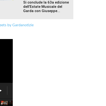
Si conclude la 63a edizione
dell’Estate Musicale del
Garda con Giuseppe...
ets by Gardanotizie
West
Star