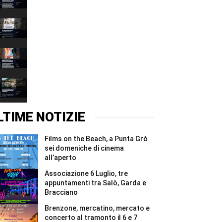
&
00:37
Stone,
l’arte
Salò
inaugura
invita
la
a
00:37
nuova
limitare
vita
i
Aperitivo
del
consumi
d’Estate
bunker
d’acqua
torna
00:37
di
agli
a
Affi
usi
Bardolino:
Peak
#Shorts
essenziali
musica,
Lake
#Shorts
spettacoli
Garda
00:37
e
42
sapori
2027
LTIME NOTIZIE
a
sold
Villa
out:
Carrar...
assegnati
Films on the Beach, a Punta Grò
#Shorts
in
quattro
sei domeniche di cinema
giorni
all’aperto
tutti
i
Associazione 6 Luglio, tre
5.000
appuntamenti tra Salò, Garda e
pettorali
Bracciano
#Shorts
Brenzone, mercatino, mercato e
concerto al tramonto il 6 e 7