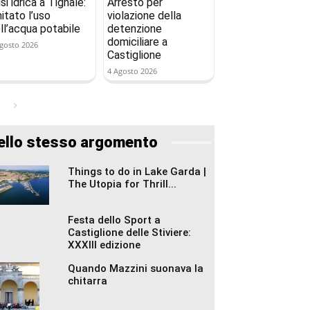
isi idrica a Tignale:
Arresto per
mitato l’uso
violazione della
ll’acqua potabile
detenzione
domiciliare a
gosto 2026
Castiglione
4 Agosto 2026
ello stesso argomento
Things to do in Lake Garda |
The Utopia for Thrill...
Festa dello Sport a
Castiglione delle Stiviere:
XXXIII edizione
Quando Mazzini suonava la
chitarra