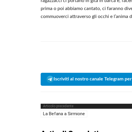
ragazzacci ci portano in gita in barca e, face
prima o poi abbiamo cantato, ci faranno divert
commuoverci attraverso gli occhi e l’anima di 
Iscriviti al nostro canale Telegram per
Articolo precedente
La Befana a Sirmione