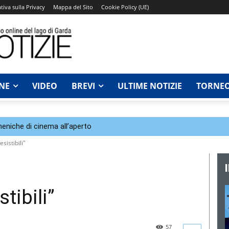
tiva sulla Privacy
Mappa del Sito
Cookie Policy (UE)
NE
VIDEO
BREVI
ULTIME NOTIZIE
TORNEO
eniche di cinema all’aperto
sistibili"
tibili”
57