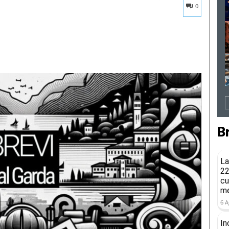
0
B
La
22
cu
me
6 A
In