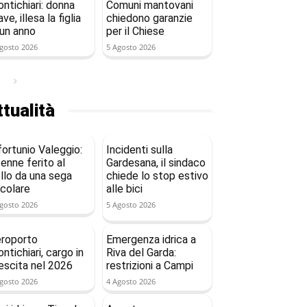
ntichiari: donna
Comuni mantovani
ave, illesa la figlia
chiedono garanzie
 un anno
per il Chiese
gosto 2026
5 Agosto 2026
tualità
fortunio Valeggio:
Incidenti sulla
enne ferito al
Gardesana, il sindaco
llo da una sega
chiede lo stop estivo
rcolare
alle bici
gosto 2026
5 Agosto 2026
roporto
Emergenza idrica a
ntichiari, cargo in
Riva del Garda:
escita nel 2026
restrizioni a Campi
gosto 2026
4 Agosto 2026