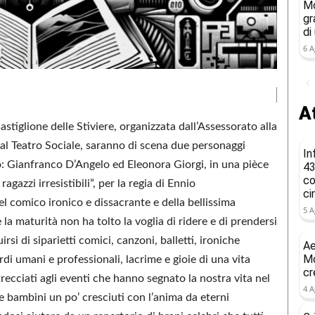
Mo
gr
di
6 A
At
tiglione delle Stiviere, organizzata dall’Assessorato alla
al Teatro Sociale, saranno di scena due personaggi
In
o: Gianfranco D’Angelo ed Eleonora Giorgi, in una pièce
43
co
agazzi irresistibili”, per la regia di Ennio
ci
l comico ironico e dissacrante e della bellissima
5 A
e la maturità non ha tolto la voglia di ridere e di prendersi
irsi di siparietti comici, canzoni, balletti, ironiche
Ae
Mo
ordi umani e professionali, lacrime e gioie di una vita
cr
recciati agli eventi che hanno segnato la nostra vita nel
4 A
bambini un po’ cresciuti con l’anima da eterni