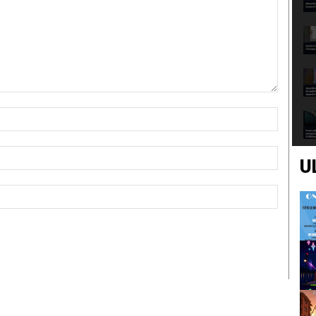
Nome:*
Email:*
U
Sito
Web: