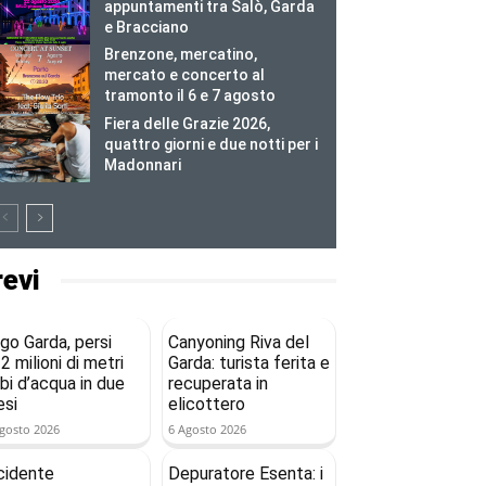
appuntamenti tra Salò, Garda
e Bracciano
Brenzone, mercatino,
mercato e concerto al
tramonto il 6 e 7 agosto
Fiera delle Grazie 2026,
quattro giorni e due notti per i
Madonnari
revi
go Garda, persi
Canyoning Riva del
2 milioni di metri
Garda: turista ferita e
bi d’acqua in due
recuperata in
si
elicottero
gosto 2026
6 Agosto 2026
cidente
Depuratore Esenta: i