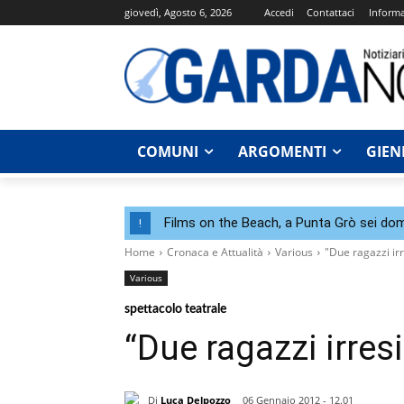
giovedì, Agosto 6, 2026
Accedi
Contattaci
Informa
COMUNI
ARGOMENTI
GIEN
Films on the Beach, a Punta Grò sei dom
!
Home
Cronaca e Attualità
Various
"Due ragazzi irre
Various
spettacolo teatrale
“Due ragazzi irresis
Di
Luca Delpozzo
06 Gennaio 2012 - 12.01