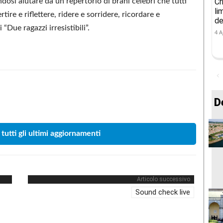
ndosi aiutare da un repertorio di brani celebri che tutti
Cr
li
ire e riflettere, ridere e sorridere, ricordare e
de
“Due ragazzi irresistibili”.
4 A
Condividere
D
 tutti gli ultimi aggiornamenti
Articolo successivo
Sound check live