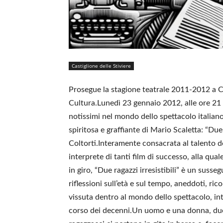
Castiglione delle Stiviere
Prosegue la stagione teatrale 2011-2012 a Cas
Cultura.Lunedì 23 gennaio 2012, alle ore 21 
notissimi nel mondo dello spettacolo italian
spiritosa e graffiante di Mario Scaletta: “Due r
Coltorti.Interamente consacrata al talento de
interprete di tanti film di successo, alla qual
in giro, “Due ragazzi irresistibili” è un sussegu
riflessioni sull’età e sul tempo, aneddoti, ric
vissuta dentro al mondo dello spettacolo, int
corso dei decenni.Un uomo e una donna, due 