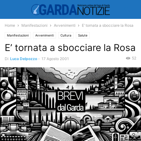
Home
Manifestazioni
Avvenimenti
E’ tornata a sbocciare la Rosa
Manifestazioni
Avvenimenti
Cultura
Salute
E’ tornata a sbocciare la Rosa
52
Di
Luca Delpozzo
-
17 Agosto 2001