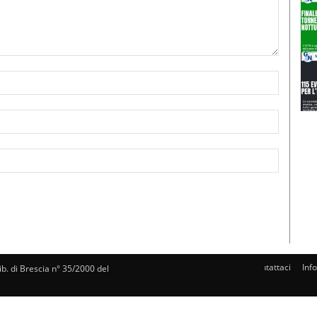
Nome:*
Email:*
Sito
Web:
Contattaci
Inf
rib. di Brescia n° 35/2000 del