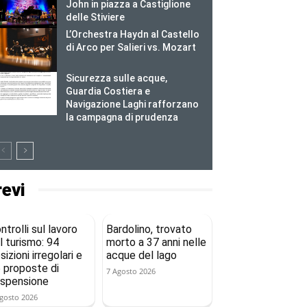
John in piazza a Castiglione
delle Stiviere
L’Orchestra Haydn al Castello
di Arco per Salieri vs. Mozart
Sicurezza sulle acque,
Guardia Costiera e
Navigazione Laghi rafforzano
la campagna di prudenza
revi
ntrolli sul lavoro
Bardolino, trovato
l turismo: 94
morto a 37 anni nelle
sizioni irregolari e
acque del lago
 proposte di
7 Agosto 2026
spensione
gosto 2026