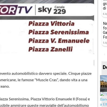
gr
di
6 A
Na
fo
Ga
Fo
5 A
D
n evento automobilistico davvero speciale. Cinque piazze
o americane, le famose “Muscle Cras”, dando vita a una
ceano.
iazza Serenissima, Piazza Vittorio Emanuele II (Fossa) e
ossibile ammirare queste meraviglie dell’automobilismo