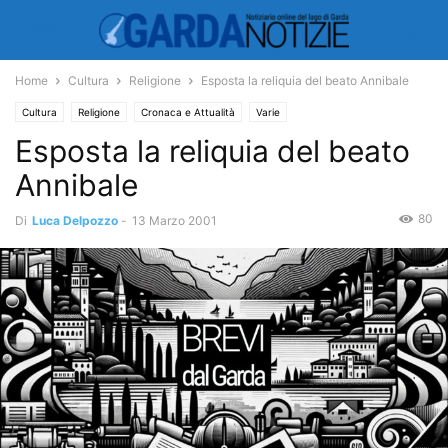
Home
Cultura
Religione
Esposta la reliquia del beato Annibale
Cultura
Religione
Cronaca e Attualità
Varie
Esposta la reliquia del beato
Annibale
80
Di
Luca Delpozzo
-
13 Marzo 2001