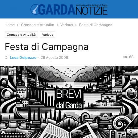
Home
Cronaca e Attualità
Various
Festa di Campagna
Cronaca e Attualità
Various
Festa di Campagna
68
Di
Luca Delpozzo
-
26 Agosto 2009