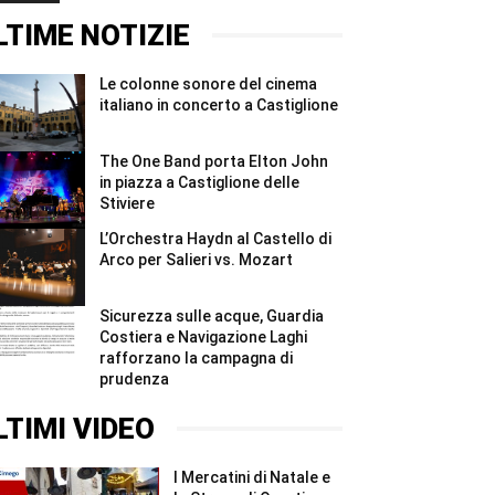
Stiviere
concerto
immersione
#Shorts
a
sul
LTIME NOTIZIE
Castiglione
Garda:
#Shorts
nove
strutture
Le colonne sonore del cinema
irregolari
e
italiano in concerto a Castiglione
sanzioni
...
#Shorts
The One Band porta Elton John
in piazza a Castiglione delle
Stiviere
L’Orchestra Haydn al Castello di
Arco per Salieri vs. Mozart
Sicurezza sulle acque, Guardia
Costiera e Navigazione Laghi
rafforzano la campagna di
prudenza
LTIMI VIDEO
I Mercatini di Natale e