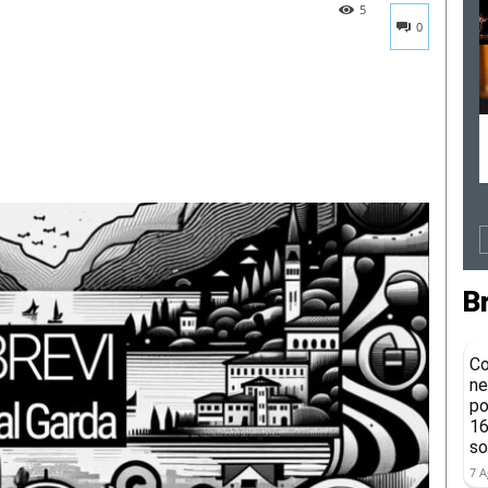
5
0
B
Co
ne
po
16
so
7 A