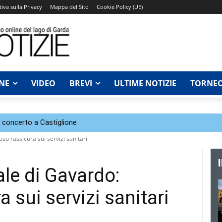
iva sulla Privacy
Mappa del Sito
Cookie Policy (UE)
NE
VIDEO
BREVI
ULTIME NOTIZIE
TORNEO
n concerto a Castiglione
so rassicura sui servizi sanitari
le di Gavardo:
 sui servizi sanitari