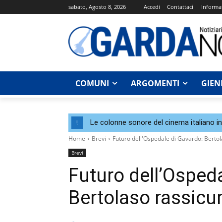
sabato, Agosto 8, 2026
Accedi
Contattaci
Informat
COMUNI
ARGOMENTI
GIEN
Le colonne sonore del cinema italiano i
!
Home
Brevi
Futuro dell'Ospedale di Gavardo: Bertola
Brevi
Futuro dell’Ospeda
Bertolaso rassicura