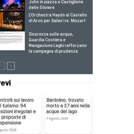
John in piazza a Castiglione
delle Stiviere
L’Orchestra Haydn al Castello
di Arco per Salieri vs. Mozart
Sicurezza sulle acque,
Guardia Costiera e
Navigazione Laghi rafforzano
la campagna di prudenza
revi
ntrolli sul lavoro
Bardolino, trovato
l turismo: 94
morto a 37 anni nelle
sizioni irregolari e
acque del lago
 proposte di
7 Agosto 2026
spensione
gosto 2026