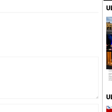
U
U
Nome:*