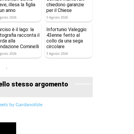
ave, illesa la figlia
chiedono garanzie
 un anno
per il Chiese
gosto 2026
5 Agosto 2026
rciso è il lago: la
Infortunio Valeggio:
tografia racconta il
43enne ferito al
rda alla
collo da una sega
ndazione Cominelli
circolare
gosto 2026
5 Agosto 2026
ello stesso argomento
ets by Gardanotizie