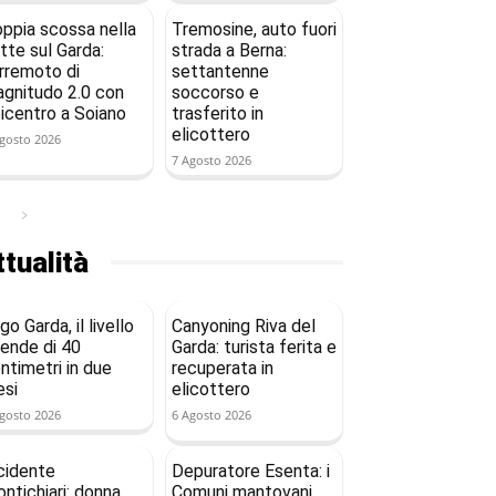
ppia scossa nella
Tremosine, auto fuori
tte sul Garda:
strada a Berna:
rremoto di
settantenne
gnitudo 2.0 con
soccorso e
icentro a Soiano
trasferito in
elicottero
gosto 2026
7 Agosto 2026
tualità
go Garda, il livello
Canyoning Riva del
ende di 40
Garda: turista ferita e
ntimetri in due
recuperata in
si
elicottero
gosto 2026
6 Agosto 2026
cidente
Depuratore Esenta: i
ntichiari: donna
Comuni mantovani