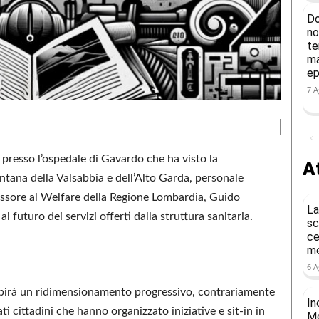
Do
no
te
ma
ep
7 A
o presso l’ospedale di Gavardo che ha visto la
At
tana della Valsabbia e dell’Alto Garda, personale
sessore al Welfare della Regione Lombardia, Guido
La
l futuro dei servizi offerti dalla struttura sanitaria.
sc
ce
me
6 A
subirà un ridimensionamento progressivo, contrariamente
In
cittadini che hanno organizzato iniziative e sit-in in
Mo