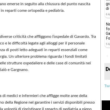
gr
ano emerse in seguito alla chiusura del punto nascita
di
i in reparti come ortopedia e pediatria.
6 A
Na
fo
Ga
iverse criticità che affliggono l’ospedale di Gavardo. Tra
Fo
 e le difficoltà legate agli alloggi per il personale
5 A
nza di posti letto adeguati in reparti essenziali come
rgia. Un ulteriore problema riguarda i fondi limitati
elle strutture ospedaliere e delle case di comunità nei
D
 Salò e Gargnano.
Twe
a di medici e infermieri che affligge molte aree della
 della Regione nel garantire i servizi disponibili presso
la volontà di ripristinare il reparto di pediatria a pieno