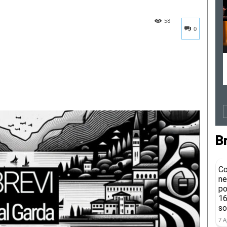
58
0
B
Co
ne
po
16
so
7 A