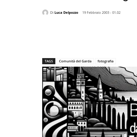
Di
Luca Delpozzo
19 Febbraio 2003 - 01.02
TAGS
Comunità del Garda
fotografia