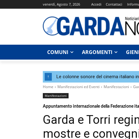
venerdì, Agosto 7, 2026
Accedi
Contattaci
Informa
COMUNI
ARGOMENTI
GIEN
Le colonne sonore del cinema italiano i
!
Home
Manifestazioni ed Eventi
Manifestazioni
Gar
Manifestazioni
Appuntamento internazionale della Federazione ital
Garda e Torri regi
mostre e convegn