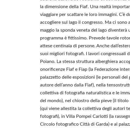
la dimensione della Fiaf. Una realtà import
viaggiare per scattare le loro immagini. C’è d
accogliere sul lago il congresso. Ma ci sono an
maggio la sponda veneta del lago diventerà una
programma è fittissimo. Prevede tavole roton
attese centinaia di persone. Anche dall’estero
suoi migliori fotografi. I lavori congressuali
Poiano. La stessa struttura alberghiera accogl
onorificenze Fiaf e Fiap (la Federazione inte
palazzetto delle esposizioni (le personali de
autore dell’anno dalla Fiaf), nella tensostrutt
collettiva di fotografia naturalistica e le im
del mondo), nel chiostro della pieve (il titolo
(qui viene allestita la collettiva degli autori 
fotografi), in Villa Pompei Carlotti (la rasse
Circolo fotografico Città di Garda) e al palaz