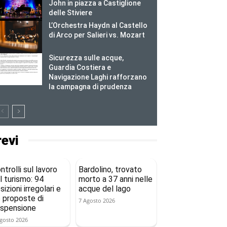
John in piazza a Castiglione
delle Stiviere
L’Orchestra Haydn al Castello
di Arco per Salieri vs. Mozart
Sicurezza sulle acque,
Guardia Costiera e
Navigazione Laghi rafforzano
la campagna di prudenza
revi
ntrolli sul lavoro
Bardolino, trovato
l turismo: 94
morto a 37 anni nelle
sizioni irregolari e
acque del lago
 proposte di
7 Agosto 2026
spensione
gosto 2026