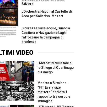
Stiviere
L’Orchestra Haydn al Castello di
Arco per Salieri vs. Mozart
Sicurezza sulle acque, Guardia
Costiera e Navigazione Laghi
rafforzano la campagna di
prudenza
LTIMI VIDEO
I Mercatini di Natale e
le Strege di Quartinago
di Cimego
Mostra a Sirmione:
“FIT Every size
matters” esplora il
rapporto tra corpo e
immagine
UTR vince il 45° Torneo