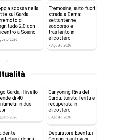
ppia scossa nella
Tremosine, auto fuori
tte sul Garda:
strada a Berna:
rremoto di
settantenne
gnitudo 2.0 con
soccorso e
icentro a Soiano
trasferito in
elicottero
gosto 2026
7 Agosto 2026
tualità
go Garda, il livello
Canyoning Riva del
ende di 40
Garda: turista ferita e
ntimetri in due
recuperata in
si
elicottero
gosto 2026
6 Agosto 2026
cidente
Depuratore Esenta: i
ntichiari: donna
Comuni mantovani