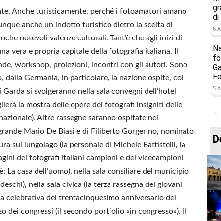
gr
ante. Anche turisticamente, perché i fotoamatori amano
di
unque anche un indotto turistico dietro la scelta di
6 A
che notevoli valenze culturali. Tant’è che agli inizi di
Na
 vera e propria capitale della fotografia italiana. Il
fo
de, workshop, proiezioni, incontri con gli autori. Sono
Ga
Fo
, dalla Germania, in particolare, la nazione ospite, coi
5 A
 di Garda si svolgeranno nella sala convegni dell’hotel
ierà la mostra delle opere dei fotografi insigniti delle
rnazionale). Altre rassegne saranno ospitate nel
l grande Mario De Biasi e di Filiberto Gorgerino, nominato
D
ura sul lungolago (la personale di Michele Battistelli, la
magini dei fotografi italiani campioni e dei vicecampioni
 è: La casa dell’uomo), nella sala consiliare del municipio
tedeschi), nella sala civica (la terza rassegna dei giovani
gna celebrativa del trentacinquesimo anniversario del
zo dei congressi (il secondo portfolio «in congresso»). Il