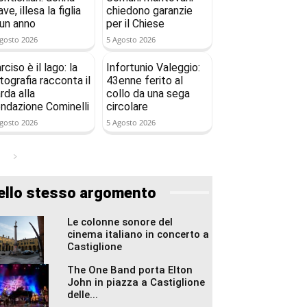
ave, illesa la figlia
chiedono garanzie
 un anno
per il Chiese
gosto 2026
5 Agosto 2026
rciso è il lago: la
Infortunio Valeggio:
tografia racconta il
43enne ferito al
rda alla
collo da una sega
ndazione Cominelli
circolare
gosto 2026
5 Agosto 2026
ello stesso argomento
Le colonne sonore del
cinema italiano in concerto a
Castiglione
The One Band porta Elton
John in piazza a Castiglione
delle...