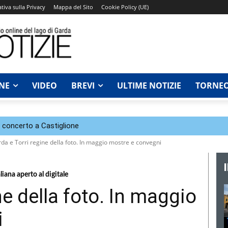
tiva sulla Privacy
Mappa del Sito
Cookie Policy (UE)
NE
VIDEO
BREVI
ULTIME NOTIZIE
TORNEO
n concerto a Castiglione
da e Torri regine della foto. In maggio mostre e convegni
iana aperto al digitale
ne della foto. In maggio
i