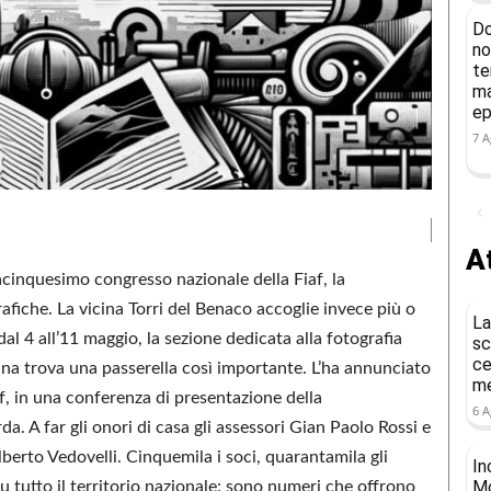
Do
no
te
ma
ep
7 A
At
acinquesimo congresso nazionale della Fiaf, la
rafiche. La vicina Torri del Benaco accoglie invece più o
La
l 4 all’11 maggio, la sezione dedicata alla fotografia
sc
ce
plina trova una passerella così importante. L’ha annunciato
me
f, in una conferenza di presentazione della
6 A
a. A far gli onori di casa gli assessori Gian Paolo Rossi e
lberto Vedovelli. Cinquemila i soci, quarantamila gli
In
Mo
 su tutto il territorio nazionale: sono numeri che offrono