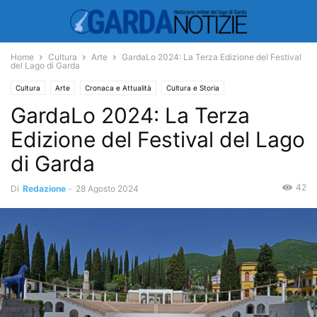
Home
Cultura
Arte
GardaLo 2024: La Terza Edizione del Festival
del Lago di Garda
Cultura
Arte
Cronaca e Attualità
Cultura e Storia
GardaLo 2024: La Terza
Economia e Turismo
Turismo
Edizione del Festival del Lago
di Garda
42
Di
Redazione
-
28 Agosto 2024