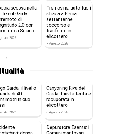
ppia scossa nella
Tremosine, auto fuori
tte sul Garda:
strada a Berna:
rremoto di
settantenne
gnitudo 2.0 con
soccorso e
icentro a Soiano
trasferito in
elicottero
gosto 2026
7 Agosto 2026
tualità
go Garda, il livello
Canyoning Riva del
ende di 40
Garda: turista ferita e
ntimetri in due
recuperata in
si
elicottero
gosto 2026
6 Agosto 2026
cidente
Depuratore Esenta: i
ntichiari: donna
Comuni mantovani