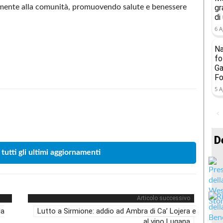
vamente alla comunità, promuovendo salute e benessere
gr
di
6 A
Na
fo
Ga
Fo
5 A
Condividere
D
 tutti gli ultimi aggiornamenti
Articolo successivo
la
Lutto a Sirmione: addio ad Ambra di Ca’ Lojera e
al vino Lugana