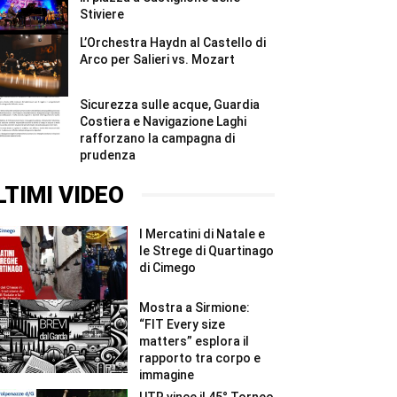
Stiviere
L’Orchestra Haydn al Castello di
Arco per Salieri vs. Mozart
Sicurezza sulle acque, Guardia
Costiera e Navigazione Laghi
rafforzano la campagna di
prudenza
LTIMI VIDEO
I Mercatini di Natale e
le Strege di Quartinago
di Cimego
Mostra a Sirmione:
“FIT Every size
matters” esplora il
rapporto tra corpo e
immagine
UTR vince il 45° Torneo