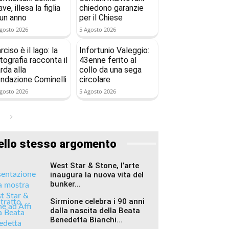
ave, illesa la figlia
chiedono garanzie
 un anno
per il Chiese
gosto 2026
5 Agosto 2026
rciso è il lago: la
Infortunio Valeggio:
tografia racconta il
43enne ferito al
rda alla
collo da una sega
ndazione Cominelli
circolare
gosto 2026
5 Agosto 2026
ello stesso argomento
West Star & Stone, l’arte
inaugura la nuova vita del
bunker...
Sirmione celebra i 90 anni
dalla nascita della Beata
Benedetta Bianchi...