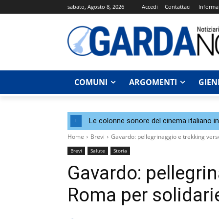
sabato, Agosto 8, 2026
Accedi
Contattaci
Informat
COMUNI
ARGOMENTI
GIEN
Le colonne sonore del cinema italiano i
!
Home
Brevi
Gavardo: pellegrinaggio e trekking vers
Brevi
Salute
Storia
Gavardo: pellegrin
Roma per solidari