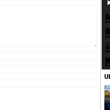
Nome:*
Email:*
U
Sito
Web: