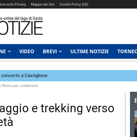
iva sulla Privacy
Mappa del Sito
Cookie Policy (UE)
NE
VIDEO
BREVI
ULTIME NOTIZIE
TORNEO
n concerto a Castiglione
o Roma per solidarietà
aggio e trekking verso
età