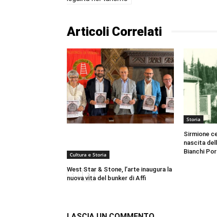
Articoli Correlati
Storia
Sirmione cel
nascita del
Bianchi Por
Cultura e Storia
West Star & Stone, l’arte inaugura la
nuova vita del bunker di Affi
LASCIA UN COMMENTO