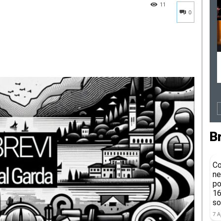
11
0
B
Co
ne
po
16
so
7 A