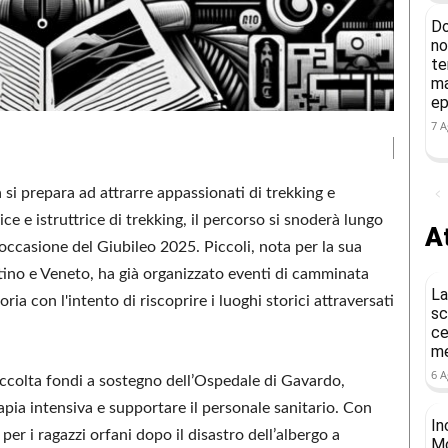
Do
no
te
ma
ep
7 A
si prepara ad attrarre appassionati di trekking e
rice e istruttrice di trekking, il percorso si snoderà lungo
At
 occasione del Giubileo 2025. Piccoli, nota per la sua
ntino e Veneto, ha già organizzato eventi di camminata
La
oria con l'intento di riscoprire i luoghi storici attraversati
sc
ce
me
6 A
ccolta fondi a sostegno dell’Ospedale di Gavardo,
apia intensiva e supportare il personale sanitario. Con
In
 per i ragazzi orfani dopo il disastro dell’albergo a
Mo