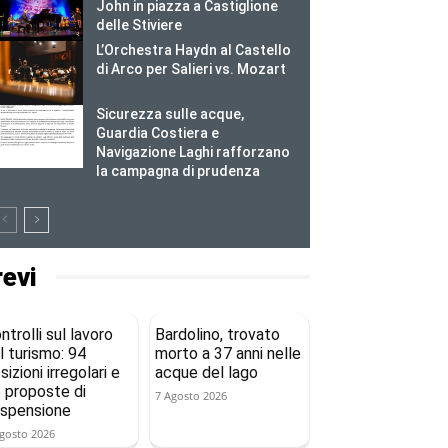
John in piazza a Castiglione
delle Stiviere
L’Orchestra Haydn al Castello
di Arco per Salieri vs. Mozart
Sicurezza sulle acque,
Guardia Costiera e
Navigazione Laghi rafforzano
la campagna di prudenza
revi
ntrolli sul lavoro
Bardolino, trovato
l turismo: 94
morto a 37 anni nelle
sizioni irregolari e
acque del lago
 proposte di
7 Agosto 2026
spensione
gosto 2026