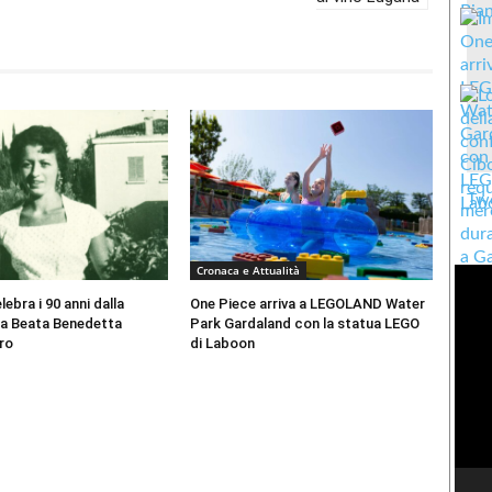
Twe
Cronaca e Attualità
ebra i 90 anni dalla
One Piece arriva a LEGOLAND Water
la Beata Benedetta
Park Gardaland con la statua LEGO
ro
di Laboon