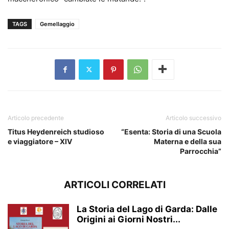
TAGS
Gemellaggio
Articolo precedente
Articolo successivo
Titus Heydenreich studioso
“Esenta: Storia di una Scuola
e viaggiatore – XIV
Materna e della sua
Parrocchia”
ARTICOLI CORRELATI
La Storia del Lago di Garda: Dalle
Origini ai Giorni Nostri...