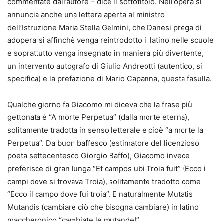
commentate dall’autore – dice il sottotitolo. Nell’opera si
annuncia anche una lettera aperta al ministro
dell’Istruzione Maria Stella Gelmini, che Danesi prega di
adoperarsi affinchè venga reintrodotto il latino nelle scuole
e soprattutto venga insegnato in maniera più divertente,
un intervento autografo di Giulio Andreotti (autentico, si
specifica) e la prefazione di Mario Capanna, questa fasulla.
Qualche giorno fa Giacomo mi diceva che la frase più
gettonata è “A morte Perpetua” (dalla morte eterna),
solitamente tradotta in senso letterale e cioè “a morte la
Perpetua”. Da buon baffesco (estimatore del licenzioso
poeta settecentesco Giorgio Baffo), Giacomo invece
preferisce di gran lunga “Et campos ubi Troia fuit” (Ecco i
campi dove si trovava Troia), solitamente tradotto come
“Ecco il campo dove fui troia”. E naturalmente Mutatis
Mutandis (cambiare ciò che bisogna cambiare) in latino
maccheronico “cambiate le mutande!”.