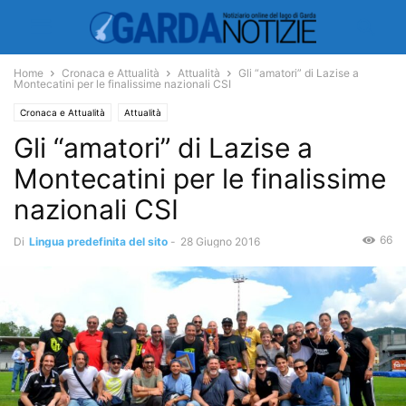
Home
Cronaca e Attualità
Attualità
Gli “amatori” di Lazise a
Montecatini per le finalissime nazionali CSI
Cronaca e Attualità
Attualità
Gli “amatori” di Lazise a
Montecatini per le finalissime
nazionali CSI
66
Di
Lingua predefinita del sito
-
28 Giugno 2016