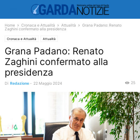
Home
Cronaca e Attualità
Attualità
Grana Padano: Renato
Zaghini confermato alla presidenza
Cronaca e Attualità
Attualità
Grana Padano: Renato
Zaghini confermato alla
presidenza
25
Di
Redazione
-
22 Maggio 2024