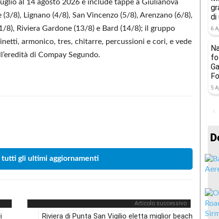
8 luglio al 14 agosto 2026 e include tappe a Giulianova
gr
e (3/8), Lignano (4/8), San Vincenzo (5/8), Arenzano (6/8),
di
/8), Riviera Gardone (13/8) e Bard (14/8); il gruppo
6 A
netti, armonico, tres, chitarre, percussioni e cori, e vede
Na
all’eredità di Compay Segundo.
fo
Ga
Fo
5 A
Condividere
D
 tutti gli ultimi aggiornamenti
Articolo successivo
i
Riviera di Punta San Vigilio eletta miglior beach