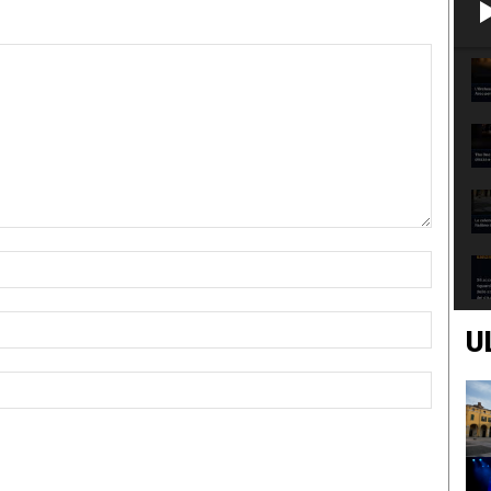
Nome:*
Email:*
U
Sito
Web: