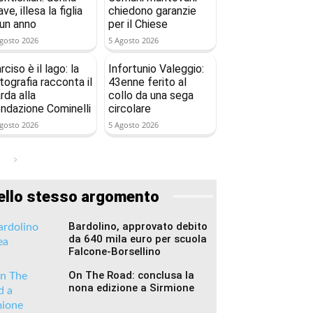
ave, illesa la figlia
chiedono garanzie
 un anno
per il Chiese
gosto 2026
5 Agosto 2026
rciso è il lago: la
Infortunio Valeggio:
tografia racconta il
43enne ferito al
rda alla
collo da una sega
ndazione Cominelli
circolare
gosto 2026
5 Agosto 2026
ello stesso argomento
Bardolino, approvato debito
da 640 mila euro per scuola
Falcone-Borsellino
On The Road: conclusa la
nona edizione a Sirmione