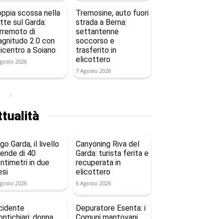
ppia scossa nella
Tremosine, auto fuori
tte sul Garda:
strada a Berna:
rremoto di
settantenne
gnitudo 2.0 con
soccorso e
icentro a Soiano
trasferito in
elicottero
gosto 2026
7 Agosto 2026
tualità
go Garda, il livello
Canyoning Riva del
ende di 40
Garda: turista ferita e
ntimetri in due
recuperata in
si
elicottero
gosto 2026
6 Agosto 2026
cidente
Depuratore Esenta: i
ntichiari: donna
Comuni mantovani