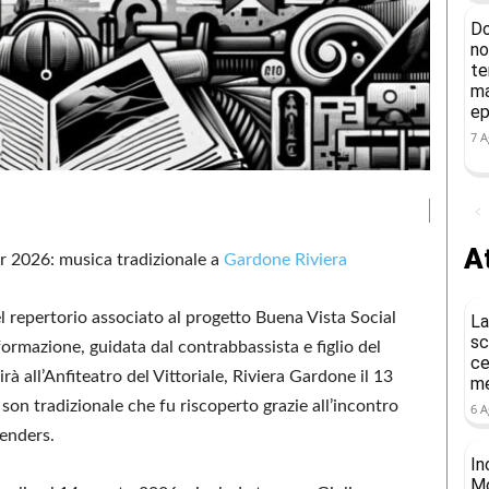
Do
no
te
ma
ep
7 A
At
ur 2026: musica tradizionale a
Gardone Riviera
 repertorio associato al progetto Buena Vista Social
La
sc
 formazione, guidata dal contrabbassista e figlio del
ce
rà all’Anfiteatro del Vittoriale, Riviera Gardone il 13
me
son tradizionale che fu riscoperto grazie all’incontro
6 A
enders.
In
Mo