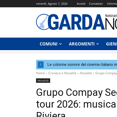
venerdì, Agosto 7, 2026
Accedi
Contattaci
Informa
COMUNI
ARGOMENTI
GIEN
Le colonne sonore del cinema italiano i
!
Home
Cronaca e Attualità
Attualità
Grupo Compay Se
Attualità
Grupo Compay Segu
tour 2026: musica
Riviera