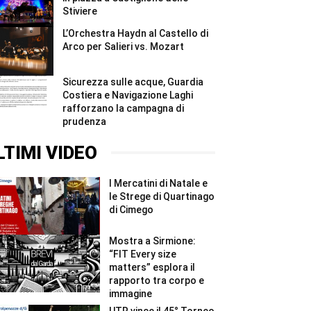
Stiviere
L’Orchestra Haydn al Castello di
Arco per Salieri vs. Mozart
Sicurezza sulle acque, Guardia
Costiera e Navigazione Laghi
rafforzano la campagna di
prudenza
LTIMI VIDEO
I Mercatini di Natale e
le Strege di Quartinago
di Cimego
Mostra a Sirmione:
“FIT Every size
matters” esplora il
rapporto tra corpo e
immagine
UTR vince il 45° Torneo