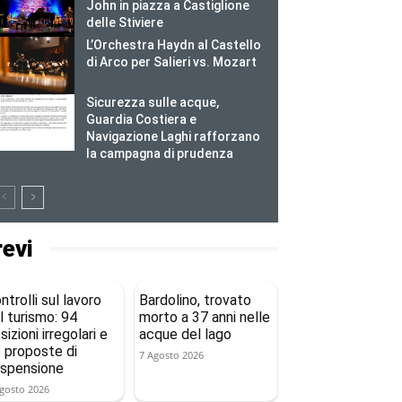
John in piazza a Castiglione
delle Stiviere
L’Orchestra Haydn al Castello
di Arco per Salieri vs. Mozart
Sicurezza sulle acque,
Guardia Costiera e
Navigazione Laghi rafforzano
la campagna di prudenza
revi
ntrolli sul lavoro
Bardolino, trovato
l turismo: 94
morto a 37 anni nelle
sizioni irregolari e
acque del lago
 proposte di
7 Agosto 2026
spensione
gosto 2026