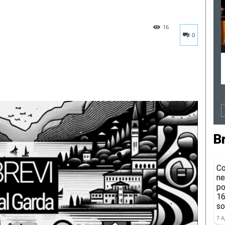
16
0
B
Co
ne
po
16
so
7 A