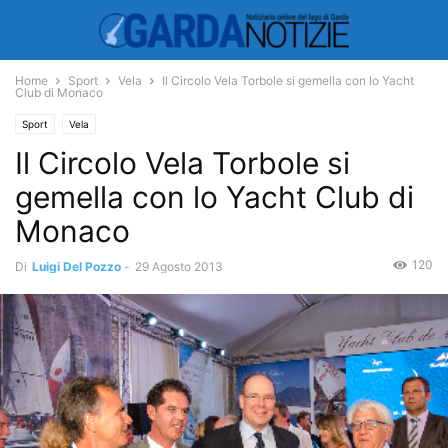
Home
Sport
Vela
Il Circolo Vela Torbole si gemella con lo Yacht
Club di Monaco
Sport
Vela
Il Circolo Vela Torbole si
gemella con lo Yacht Club di
Monaco
120
Di
Luigi Del Pozzo
-
29 Agosto 2013