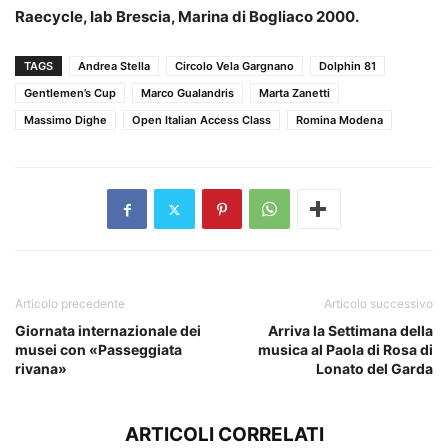
Raecycle, Iab Brescia, Marina di Bogliaco 2000.
TAGS
Andrea Stella
Circolo Vela Gargnano
Dolphin 81
Gentlemen’s Cup
Marco Gualandris
Marta Zanetti
Massimo Dighe
Open Italian Access Class
Romina Modena
Articolo precedente
Articolo successivo
Giornata internazionale dei
Arriva la Settimana della
musei con «Passeggiata
musica al Paola di Rosa di
rivana»
Lonato del Garda
ARTICOLI CORRELATI