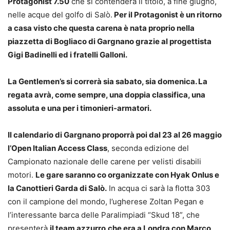
Protagonist 7.50
che si contenderà il titolo, a fine giugno,
nelle acque del golfo di Salò.
Per il Protagonist è un ritorno
a casa visto che questa carena è nata proprio nella
piazzetta di Bogliaco di Gargnano grazie al progettista
Gigi Badinelli ed i fratelli Galloni.
La Gentlemen’s si correrà sia sabato, sia domenica. La
regata avrà, come sempre, una doppia classifica, una
assoluta e una per i timonieri-armatori.
Il calendario di Gargnano proporrà poi dal 23 al 26 maggio
l’Open Italian Access Class
, seconda edizione del
Campionato nazionale delle carene per velisti disabili
motori.
Le gare saranno co organizzate con Hyak Onlus e
la Canottieri Garda di Salò.
In acqua ci sarà la flotta 303
con il campione del mondo, l’ugherese Zoltan Pegan e
l’interessante barca delle Paralimpiadi “Skud 18”, che
presenterà
il team azzurro
che era a Londra con Marco