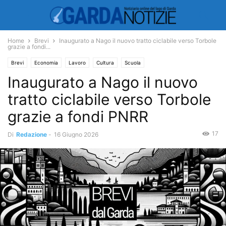
Home
Brevi
Inaugurato a Nago il nuovo tratto ciclabile verso Torbole
grazie a fondi...
Brevi
Economia
Lavoro
Cultura
Scuola
Inaugurato a Nago il nuovo
tratto ciclabile verso Torbole
grazie a fondi PNRR
17
Di
Redazione
-
16 Giugno 2026