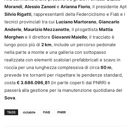
Morandi
,
Alessio Zanoni
e
Arianna Fiorio
, il presidente Apt
Silvio Rigatti
, rappresentanti della Federciclismo e Fiab e i
tecnici provinciali tra cui
Luciano Martorano
,
Giancarlo
Anderle
,
Maurizio Mezzanotte
, il progettista
Mattia
Morghen
e il direttore
Giovanni Maiello
; il tracciato è
lungo poco più di
2 km
, include un percorso pedonale
nella parte a monte e una galleria con sottopasso
realizzata con elementi scatolari prefabbricati e scavo in
roccia per una lunghezza complessiva di circa
60 m
,
prevede tre tornanti per rispettare le pendenze standard,
costa
€ 3.686.096,81
(in parte coperti dal PNRR) e
passerà alla gestione per la manutenzione quotidiana del
Sova
.
TAGS
ciclabile
FIAB
PNRR