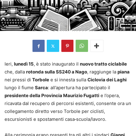
Ieri,
lunedì 15
, è stato inaugurato il
nuovo tratto ciclabile
che, dalla
rotonda sulla SS240 a Nago
, raggiunge la
piana
nei pressi di
Torbole
e si innesta sulla
Ciclovia dei Laghi
lungo il fiume
Sarca
: all’apertura ha partecipato il
presidente della Provincia Maurizio Fugatti
e l’opera,
ricavata dal recupero di percorsi esistenti, consente ora un
collegamento diretto verso Torbole per ciclisti,
escursionisti e spostamenti casa‑scuola/lavoro.
Alla cerimonia erano presenti tra gli altri i sindaci
Gianni