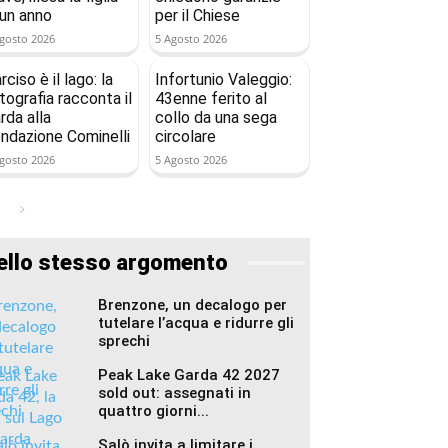
 un anno
per il Chiese
gosto 2026
5 Agosto 2026
rciso è il lago: la
Infortunio Valeggio:
tografia racconta il
43enne ferito al
rda alla
collo da una sega
ndazione Cominelli
circolare
gosto 2026
5 Agosto 2026
ello stesso argomento
Brenzone, un decalogo per
tutelare l’acqua e ridurre gli
sprechi
Peak Lake Garda 42 2027
sold out: assegnati in
quattro giorni...
Salò invita a limitare i