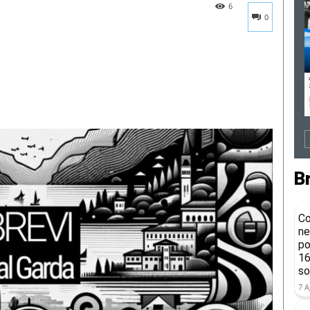
6
0
B
Co
ne
po
16
so
7 A