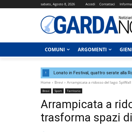
sabato, Agosto 8, 2026
Accedi
Contattaci
Informat
COMUNI
ARGOMENTI
GIEN
Lonato in Festival, quattro serate alla 
!
Home
Brevi
Arrampicata a ridosso del lago: SpiWall 
Brevi
Sport
Territorio
Arrampicata a rido
trasforma spazi di