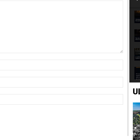
Nome:*
Email:*
U
Sito
Web: