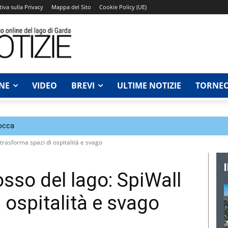
iva sulla Privacy
Mappa del Sito
Cookie Policy (UE)
NE
VIDEO
BREVI
ULTIME NOTIZIE
TORNEO
Rocca
trasforma spazi di ospitalità e svago
sso del lago: SpiWall
 ospitalità e svago