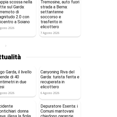
ppia scossa nella
Tremosine, auto fuori
tte sul Garda:
strada a Berna:
rremoto di
settantenne
gnitudo 2.0 con
soccorso e
icentro a Soiano
trasferito in
elicottero
gosto 2026
7 Agosto 2026
tualità
go Garda, il livello
Canyoning Riva del
ende di 40
Garda: turista ferita e
ntimetri in due
recuperata in
si
elicottero
gosto 2026
6 Agosto 2026
cidente
Depuratore Esenta: i
ntichiari: donna
Comuni mantovani
ave, illesa la figlia
chiedono garanzie