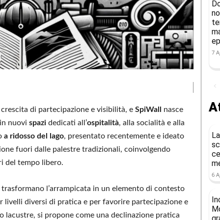
Do
no
te
ma
ep
7 A
At
crescita di partecipazione e visibilità, e
SpiWall
nasce
 in nuovi
spazi
dedicati all’
ospitalità
, alla socialità e alla
La
to
a ridosso del lago
, presentato recentemente e ideato
sc
one fuori dalle palestre tradizionali, coinvolgendo
ce
ri del tempo libero.
me
6 A
he trasformano l’arrampicata in un elemento di contesto
In
 livelli diversi di pratica e per favorire partecipazione e
Mo
rio lacustre, si propone come una declinazione pratica
gr