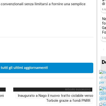
di
 convenzionali senza limitarsi a fornire una semplice
6 A
Na
fo
Ga
Fo
5 A
Condividere
D
 tutti gli ultimi aggiornamenti
Articolo successivo
oni
Inaugurato a Nago il nuovo tratto ciclabile verso
Torbole grazie a fondi PNRR