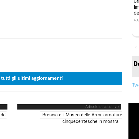
Cr
li
de
4 A
Condividere
D
 tutti gli ultimi aggiornamenti
Twe
Articolo successivo
 del
Brescia e il Museo delle Armi: armature
cinquecentesche in mostra