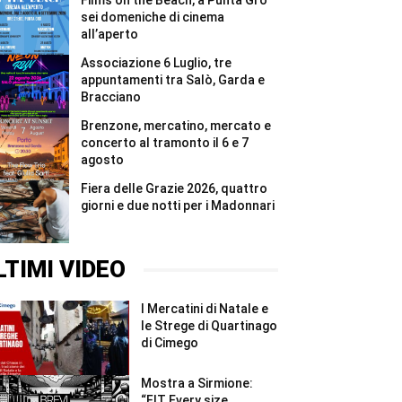
Films on the Beach, a Punta Grò
un
anno
sei domeniche di cinema
#Shorts
all’aperto
Associazione 6 Luglio, tre
appuntamenti tra Salò, Garda e
Bracciano
Brenzone, mercatino, mercato e
concerto al tramonto il 6 e 7
agosto
Fiera delle Grazie 2026, quattro
giorni e due notti per i Madonnari
LTIMI VIDEO
I Mercatini di Natale e
le Strege di Quartinago
di Cimego
Mostra a Sirmione:
“FIT Every size