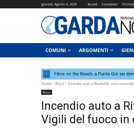
giovedì, Agosto 6, 2026
Accedi
Contattaci
Informa
COMUNI
ARGOMENTI
GIEN
Films on the Beach, a Punta Grò sei dom
!
Home
Brevi
Incendio auto a Rivoltella: intervento dei
Brevi
Incendio auto a Riv
Vigili del fuoco in