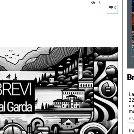
15
0
B
La
22
cu
me
6 A
In