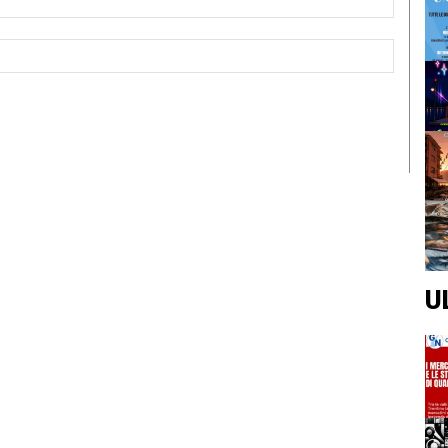
Sito
Web:
U