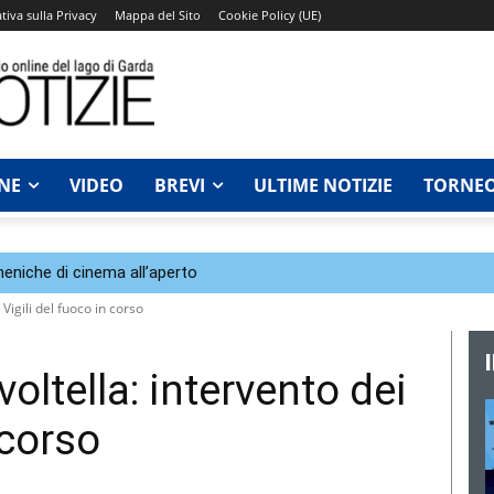
tiva sulla Privacy
Mappa del Sito
Cookie Policy (UE)
NE
VIDEO
BREVI
ULTIME NOTIZIE
TORNEO
eniche di cinema all’aperto
 Vigili del fuoco in corso
oltella: intervento dei
 corso