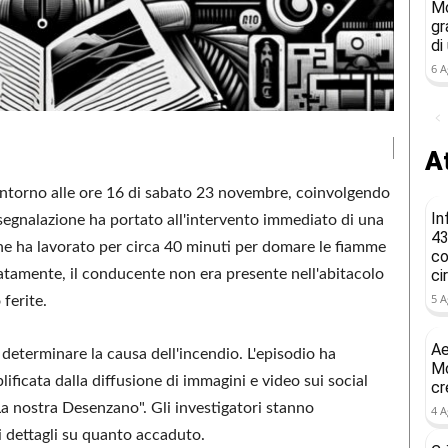
Mo
gr
di
6 A
At
ntorno alle ore 16 di sabato 23 novembre, coinvolgendo
In
 segnalazione ha portato all'intervento immediato di una
43
e ha lavorato per circa 40 minuti per domare le fiamme
co
tamente, il conducente non era presente nell'abitacolo
ci
5 A
ferite.
Ae
eterminare la causa dell'incendio. L'episodio ha
Mo
ificata dalla diffusione di immagini e video sui social
cr
a nostra Desenzano". Gli investigatori stanno
4 A
i dettagli su quanto accaduto.