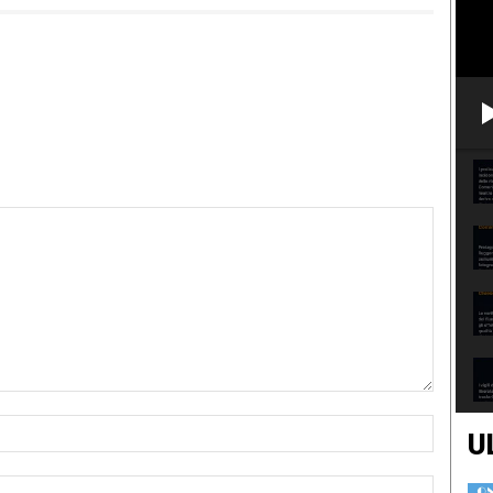
Nome:*
U
Email:*