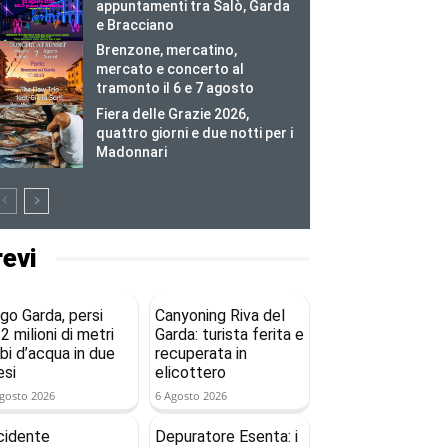
appuntamenti tra Salò, Garda
e Bracciano
Brenzone, mercatino,
mercato e concerto al
tramonto il 6 e 7 agosto
Fiera delle Grazie 2026,
quattro giorni e due notti per i
Madonnari
revi
go Garda, persi
Canyoning Riva del
2 milioni di metri
Garda: turista ferita e
bi d’acqua in due
recuperata in
si
elicottero
gosto 2026
6 Agosto 2026
cidente
Depuratore Esenta: i