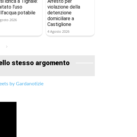
isi idrica a Tignale:
Arresto per
mitato l’uso
violazione della
ll’acqua potabile
detenzione
domiciliare a
gosto 2026
Castiglione
4 Agosto 2026
ello stesso argomento
ets by Gardanotizie