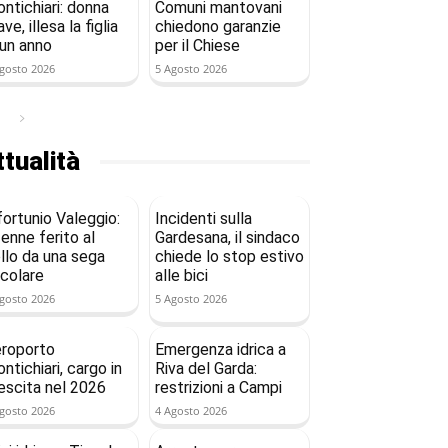
ntichiari: donna
Comuni mantovani
ave, illesa la figlia
chiedono garanzie
 un anno
per il Chiese
gosto 2026
5 Agosto 2026
tualità
fortunio Valeggio:
Incidenti sulla
enne ferito al
Gardesana, il sindaco
llo da una sega
chiede lo stop estivo
rcolare
alle bici
gosto 2026
5 Agosto 2026
roporto
Emergenza idrica a
ntichiari, cargo in
Riva del Garda:
escita nel 2026
restrizioni a Campi
gosto 2026
4 Agosto 2026