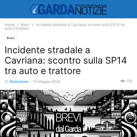
Home
Brevi
Incidente stradale a Cavriana: scontro sulla SP14 tra
auto e trattore
Brevi
Incidente stradale a
Cavriana: scontro sulla SP14
tra auto e trattore
155
Di
Redazione
-
15 Maggio 2025