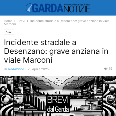
Home
Brevi
Incidente stradale a Desenzano: grave anziana in viale
Marconi
Brevi
Incidente stradale a
Desenzano: grave anziana in
viale Marconi
19
Di
Redazione
-
29 Aprile 2025