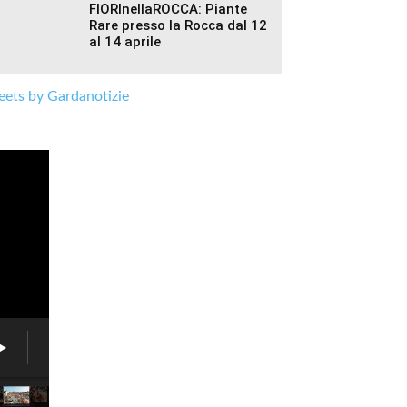
FIORInellaROCCA: Piante
Rare presso la Rocca dal 12
al 14 aprile
ets by Gardanotizie
Fiera
delle