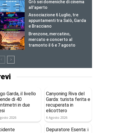
Grò sei domeniche di cinema
all’aperto
Associazione 6 Luglio, tre
appuntamenti tra Salò, Garda
e Bracciano
Brenzone, mercatino,
mercato e concerto al
tramonto il 6 e 7 agosto
revi
go Garda, il livello
Canyoning Riva del
ende di 40
Garda: turista ferita e
ntimetri in due
recuperata in
si
elicottero
gosto 2026
6 Agosto 2026
cidente
Depuratore Esenta: i