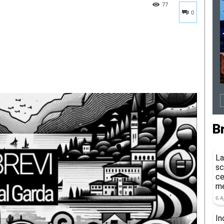
77
0
B
La
sc
ce
me
6 A
In