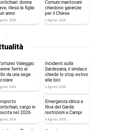
ntichiari: donna
Comuni mantovani
ave, illesa la figlia
chiedono garanzie
 un anno
per il Chiese
gosto 2026
5 Agosto 2026
tualità
fortunio Valeggio:
Incidenti sulla
enne ferito al
Gardesana, il sindaco
llo da una sega
chiede lo stop estivo
rcolare
alle bici
gosto 2026
5 Agosto 2026
roporto
Emergenza idrica a
ntichiari, cargo in
Riva del Garda:
escita nel 2026
restrizioni a Campi
gosto 2026
4 Agosto 2026