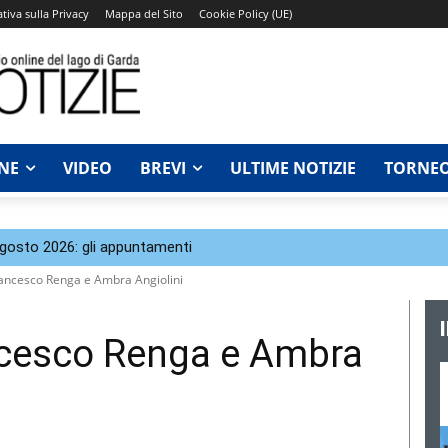
tiva sulla Privacy
Mappa del Sito
Cookie Policy (UE)
NE
VIDEO
BREVI
ULTIME NOTIZIE
TORNEO
agosto 2026: gli appuntamenti
rancesco Renga e Ambra Angiolini
ncesco Renga e Ambra