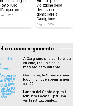
isi idrica a Tignale:
Arresto per
mitato l’uso
violazione della
ll’acqua potabile
detenzione
domiciliare a
gosto 2026
Castiglione
4 Agosto 2026
ello stesso argomento
A Gargnano una conferenza
su cibo, requisizioni e
mercato nero durante...
Gargnano, la Storia e i suoi
luoghi: cinque appuntamenti
dal 22...
Lonato del Garda ospita il
Ministro Locatelli per una
visita istituzionale...