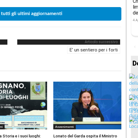
Cr
li
de
 tutti gli ultimi aggiornamenti
4 A
Articolo successivo
E’ un sentiero per i forti
D
ni
Avvenimenti
 Storia e i suoi luoghi:
Lonato del Garda ospita il Ministro