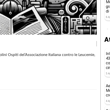
Mo
gr
di
6 A
At
In
ini Ospiti del’Associazione Italiana contro le Leucemie,
43
co
ci
5 A
Ae
Mo
cr
4 A
Condividere