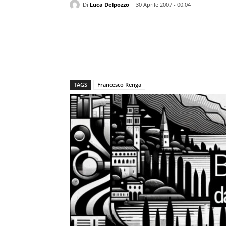
Di
Luca Delpozzo
30 Aprile 2007 - 00.04
TAGS
Francesco Renga