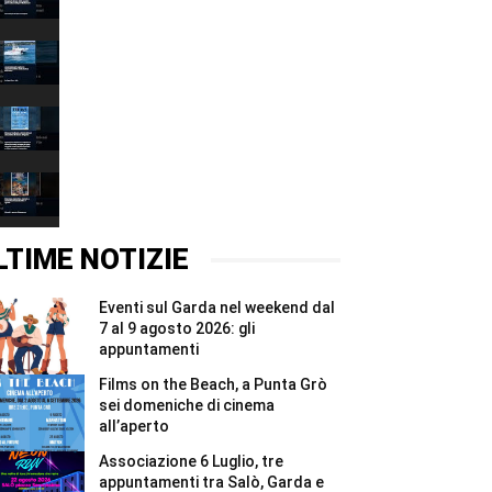
Grazie
00:37
2026,
quattro
Associazione
giorni
6
e
Luglio,
00:37
due
tre
notti
appuntamenti
Films
per
tra
on
i
Salò,
the
00:37
Madonnari
Garda
Beach,
#Shorts
e
a
Brenzone,
Bracciano
Punta
mercatino,
#Shorts
Grò
mercato
00:37
sei
e
domeniche
concerto
LTIME NOTIZIE
di
al
cinema
tramonto
all’aperto
il
Eventi sul Garda nel weekend dal
#Shorts
6
e
7 al 9 agosto 2026: gli
7
appuntamenti
agosto
#Shorts
Films on the Beach, a Punta Grò
sei domeniche di cinema
all’aperto
Associazione 6 Luglio, tre
appuntamenti tra Salò, Garda e