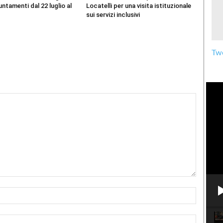
ntamenti dal 22 luglio al
Locatelli per una visita istituzionale
sui servizi inclusivi
Twe
Nome:*
Email:*