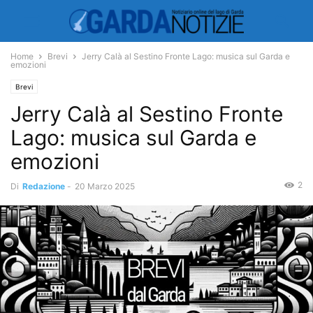
Home
Brevi
Jerry Calà al Sestino Fronte Lago: musica sul Garda e
emozioni
Brevi
Jerry Calà al Sestino Fronte
Lago: musica sul Garda e
emozioni
2
Di
Redazione
-
20 Marzo 2025