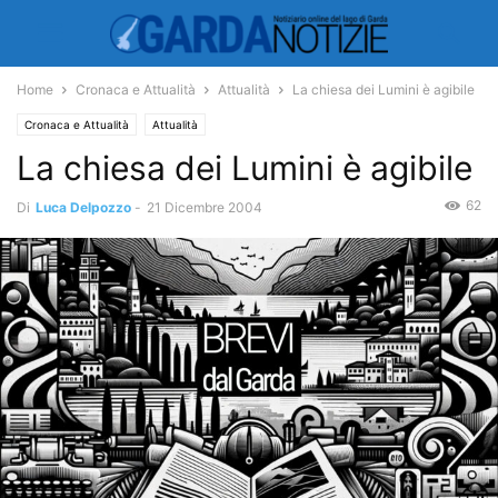
Home
Cronaca e Attualità
Attualità
La chiesa dei Lumini è agibile
Cronaca e Attualità
Attualità
La chiesa dei Lumini è agibile
62
Di
Luca Delpozzo
-
21 Dicembre 2004