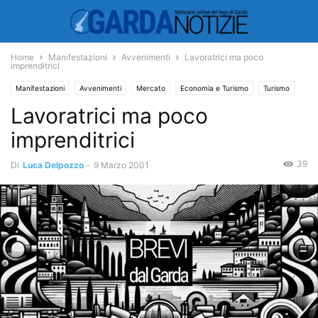
Home
Manifestazioni
Avvenimenti
Lavoratrici ma poco
imprenditrici
Manifestazioni
Avvenimenti
Mercato
Economia e Turismo
Turismo
Lavoratrici ma poco
imprenditrici
39
Di
Luca Delpozzo
-
9 Marzo 2001