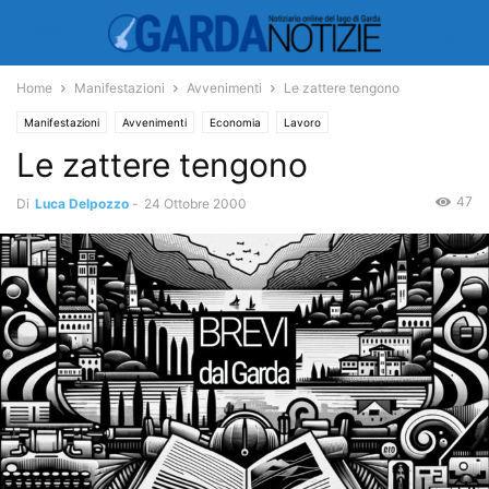
Home
Manifestazioni
Avvenimenti
Le zattere tengono
Manifestazioni
Avvenimenti
Economia
Lavoro
Le zattere tengono
47
Di
Luca Delpozzo
-
24 Ottobre 2000