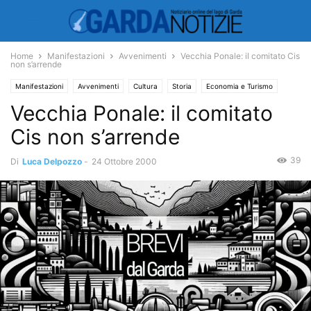
Home
Manifestazioni
Avvenimenti
Vecchia Ponale: il comitato Cis
non s’arrende
Manifestazioni
Avvenimenti
Cultura
Storia
Economia e Turismo
Vecchia Ponale: il comitato
Turismo
Cis non s’arrende
39
Di
Luca Delpozzo
-
24 Ottobre 2000