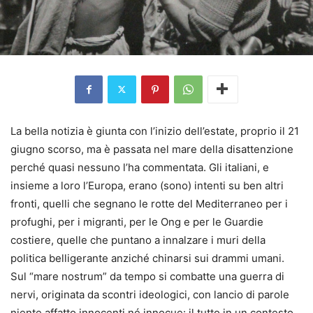
La bella notizia è giunta con l’inizio dell’estate, proprio il 21
giugno scorso, ma è passata nel mare della disattenzione
perché quasi nessuno l’ha commentata. Gli italiani, e
insieme a loro l’Europa, erano (sono) intenti su ben altri
fronti, quelli che segnano le rotte del Mediterraneo per i
profughi, per i migranti, per le Ong e per le Guardie
costiere, quelle che puntano a innalzare i muri della
politica belligerante anziché chinarsi sui drammi umani.
Sul “mare nostrum” da tempo si combatte una guerra di
nervi, originata da scontri ideologici, con lancio di parole
niente affatto innocenti né innocue: il tutto in un contesto