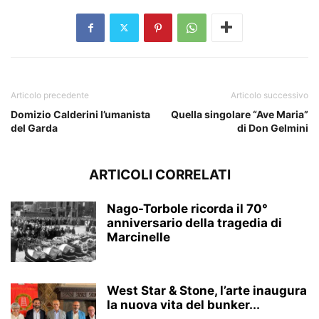
Articolo precedente
Articolo successivo
Domizio Calderini l’umanista
Quella singolare “Ave Maria”
del Garda
di Don Gelmini
ARTICOLI CORRELATI
Nago-Torbole ricorda il 70°
anniversario della tragedia di
Marcinelle
West Star & Stone, l’arte inaugura
la nuova vita del bunker...