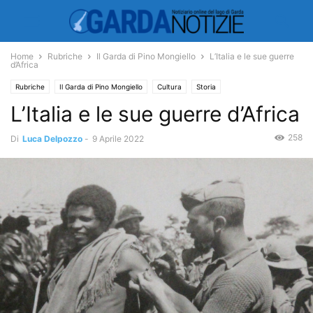
Home
Rubriche
Il Garda di Pino Mongiello
L’Italia e le sue guerre
d’Africa
Rubriche
Il Garda di Pino Mongiello
Cultura
Storia
L’Italia e le sue guerre d’Africa
258
Di
Luca Delpozzo
-
9 Aprile 2022