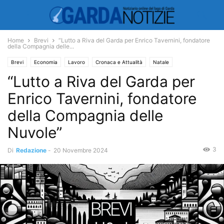
Home
Brevi
“Lutto a Riva del Garda per Enrico Tavernini, fondatore
della Compagnia delle...
Brevi
Economia
Lavoro
Cronaca e Attualità
Natale
“Lutto a Riva del Garda per
Enrico Tavernini, fondatore
della Compagnia delle
Nuvole”
3
Di
Redazione
-
20 Novembre 2024