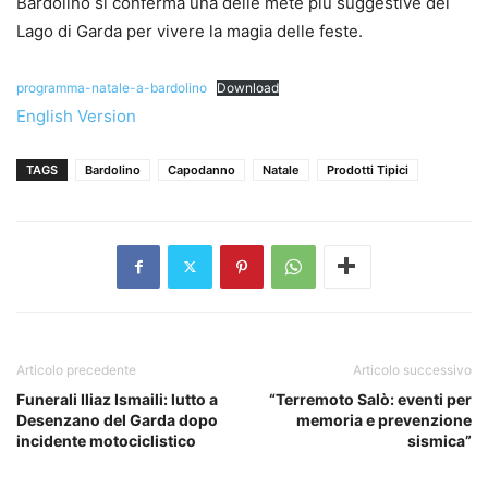
Bardolino si conferma una delle mete più suggestive del
Lago di Garda per vivere la magia delle feste.
programma-natale-a-bardolino
Download
English Version
TAGS
Bardolino
Capodanno
Natale
Prodotti Tipici
Articolo precedente
Articolo successivo
Funerali Iliaz Ismaili: lutto a
“Terremoto Salò: eventi per
Desenzano del Garda dopo
memoria e prevenzione
incidente motociclistico
sismica”