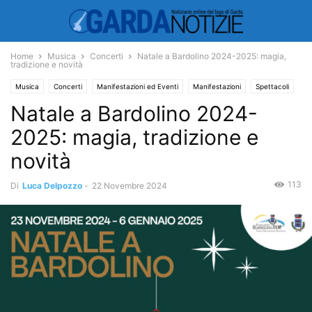
Home
Musica
Concerti
Natale a Bardolino 2024-2025: magia,
tradizione e novità
Musica
Concerti
Manifestazioni ed Eventi
Manifestazioni
Spettacoli
Natale a Bardolino 2024-
2025: magia, tradizione e
novità
113
Di
Luca Delpozzo
-
22 Novembre 2024