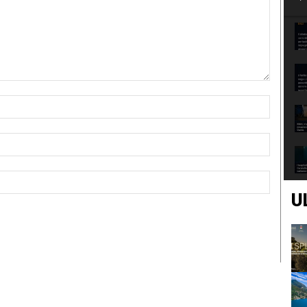
Nome:*
Email:*
Sito
Web:
U