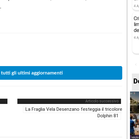
4 A
.
Cr
li
de
4 A
Condividere
 tutti gli ultimi aggiornamenti
D
Articolo successivo
La Fraglia Vela Desenzano festeggia il tricolore
Dolphin 81