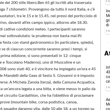
6 A
 dei 200 stile libero.Ben 65 gli iscritti alla traversata
ga 7 chilometri. Provengono da tutto il nord Italia, e c’è
In
Mo
otatori, tra le 15 e le 15.45, nei pressi del porticciolo di
gr
rrivo, davanti all’ex campo ippico, attorno alle 18.30.
di
di cattive condizioni meteo. I partecipanti saranno
6 A
a mai sottovalutato: la prudenza non basta mai.IN
a festa con stand gastronomico (in particolare, spiedo),
se di ciascun concorrente saranno presi i tempi, si
At
 prima edizione, si sono presentati in 12: cinque
lice e Toscolano Maderno), uno di Muscoline e un
In
8 sono stati 40, e il vincitore ha impiegato un’ora e 45
43
e Mandelli della Geas di Sesto S. Giovanni si è imposto
co
ci
vverse. A Michela Zanola (terza), della Camuna Acquatica,
5 A
ta un’ancora legata a una bitta, e viene messo in palio da
el circuito Gardathlon, che ha l’obiettivo di proclamare
Ae
i prove (mountain bike, corsa podistica, canoa,
Mo
cr
6 squadre daranno vita, dalle 10 alle 18, a un torneo su