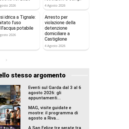
gosto 2026
4 Agosto 2026
isi idrica a Tignale:
Arresto per
mitato l’uso
violazione della
ll’acqua potabile
detenzione
domiciliare a
gosto 2026
Castiglione
4 Agosto 2026
ello stesso argomento
Eventi sul Garda dal 3 al 6
agosto 2026: gli
appuntamenti...
MAG, visite guidate e
mostre: il programma di
agosto a Riva...
A San Felice tre serate tra