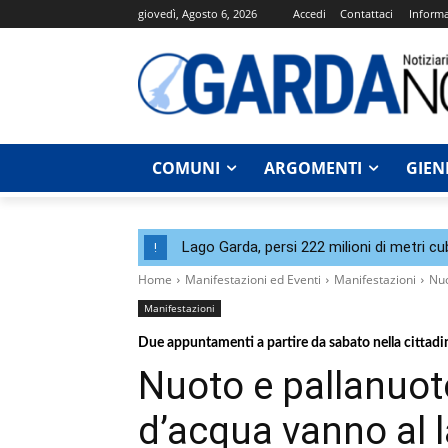
giovedì, Agosto 6, 2026
Accedi
Contattaci
Informa
COMUNI
ARGOMENTI
GIEN
Lago Garda, persi 222 milioni di metri cu
!
Home
Manifestazioni ed Eventi
Manifestazioni
Nuo
Manifestazioni
Due appuntamenti a partire da sabato nella cittadin
Nuoto e pallanuoto
d’acqua vanno al 