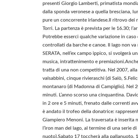
presenti Giorgio Lamberti, primatista mondiale
dalla sponda veronese a quella bresciana, lun
pure un concorrente irlandese.Il ritrovo dei nu
Torri. La partenza è prevista per le 16.30; l’a
Potrebbe esserci qualche variazione in caso 
controllati da barche e canoe. Il lago non v
SERATA, nell’ex campo ippico, si svolgerà un
musica, intrattenimento e premiazioni.Anche 
tratta di una non competitiva. Nel 2007, alla
valsabbini, cinque rivieraschi (di Salò, S.Fe
montanaro (di Madonna di Campiglio). Nel 200
minuti. L’anno scorso una cinquantina. David
in 2 ore e 5 minuti, frenato dalle correnti a
è andato il trofeo della donatrice: rappresen
Giampiero Menoni. La traversata è inserita n
l’iron man del lago, al termine di una serie d
nuoto).Sabato 17 toccherà alla pallanuoto. 1