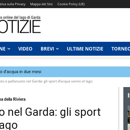
tiva sulla Privacy
Mappa del Sito
Cookie Policy (UE)
NE
VIDEO
BREVI
ULTIME NOTIZIE
TORNEO
bi d’acqua in due mesi
to e pallanuoto nel Garda: gli sport d’acqua vanno al lago
a della Riviera
 nel Garda: gli sport
lago